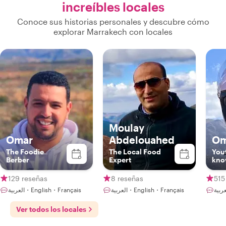
increíbles locales
Conoce sus historias personales y descubre cómo
explorar Marrakech con locales
Moulay
Omar
Abdelouahed
Om
The Foodie
The Local Food
You
Berber
Expert
kno
129 reseñas
8 reseñas
515
العربية・English・Français
العربية・English・Français
Ver todos los locales