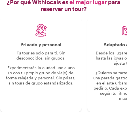
¿Por qué Withlocals es
el mejor lugar
para
reservar un tour?
Privado y personal
Adaptado a
Tu tour es solo para ti. Sin
Desde los lugar
desconocidos, sin grupos.
hasta las joyas o
ajusta 
Experimentarás la ciudad uno a uno
(o con tu propio grupo de viaje) de
¿Quieres saltart
forma relajada y personal. Sin prisas,
una parada gastr
sin tours de grupo estandarizados.
en el arte urban
pedirlo. Cada ex
según tu ritmo
inte