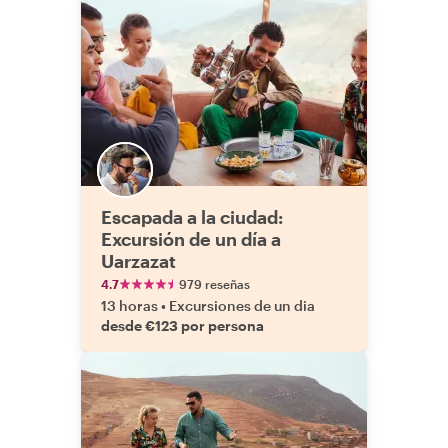
encarecida
cualquier
experiencia g
Escapada a la ciudad:
Excursión de un día a
Uarzazat
4.7
979 reseñas
13 horas
•
Excursiones de un dia
desde €123 por persona