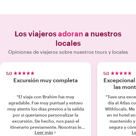
Los viajeros
adoran
a nuestros
locales
Opiniones de viajeros sobre nuestros tours y locales
5.0
5.0
Excursión muy completa
Excepcional 
las mont
"El viaje con Brahim fue muy
"Tuve una exce
agradable. Fue muy puntual y estuvo
día al Atlas c
muy atento los días previos a la salida
Withlocals. Me
por si queríamos personalizar la
en mi hotel en
excursión. De hecho, nos pasó el
mantenido y
itinerario previamente. Nosotras le
segura y cóm
Leer más
L
pedimos parar en una cooperativa de
viaje. De camino a las montañas,