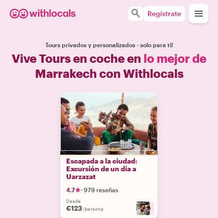
Regístrate
Tours privados y personalizados - solo para ti!
Vive Tours en coche en
lo mejor de
Marrakech con Withlocals
Escapada a la ciudad:
Excursión de un día a
Uarzazat
4.7
·
979 reseñas
Desde
€123
+
9
/persona