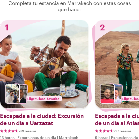
Completa tu estancia en Marrakech con estas cosas
que hacer
1
2
Elige tu local favorito
Elige tu loc
Escapada a la ciudad: Excursión
Escapada a la ci
de un día a Uarzazat
de un día al Atla
979 reseñas
227 reseñas
13 horas
|
Excursiones de un dia
|
Marrakech
9 horas
|
Excursiones de 