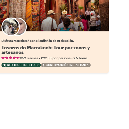
Elige tu local favorito
Disfruta Marrakech con el anfitrión de tu elección.
Tesoros de Marrakech: Tour por zocos y
artesanos
•
•
352 reseñas
€22.53
por persona
2.5 horas
CITY HIGHLIGHT TOUR
CONFIRMACIÓN INSTANTÁNEA