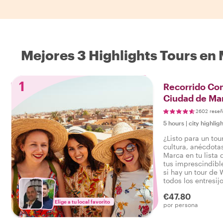
Mejores 3 Highlights Tours en
1
Recorrido Com
Ciudad de Ma
2602 reseñ
5 hours
|
city highligh
¿Listo para un tour
cultura, anécdotas
Marca en tu lista 
tus imprescindibl
si hay un tour de 
todos los entresij
tour completo y p
€47.80
Marrakech.
Elige a tu local favorito
por persona