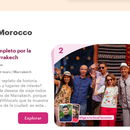
 Morocco
2
pleto por la
rrakech
as
t tours
|
Marrakech
 repleto de historia,
 y lugares de interés?
de deseos de viaje todos
es de Marrakech, porque
Withlocals que te muestra
os de la ciudad, es este
ersonalizado de
Explorar
Elige a tu local favorito