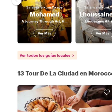
Salam aleikum
Yo soy
Salam aleikum
Y
Mohamed
A Journey Through Art, History, and Culinary Delights
Lhoussaine &Fr
Ver Más
Ver Más
Ver todos los guías locales
13 Tour De La Ciudad en Morocc