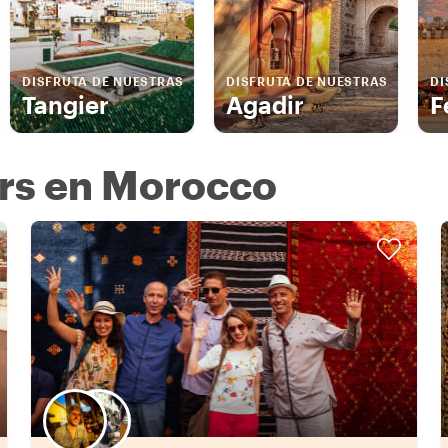
DISFRUTA DE NUESTRAS
DISFRUTA DE NUESTRAS
DI
Tangier
Agadir
F
urs en Morocco
Elige tu local favorito