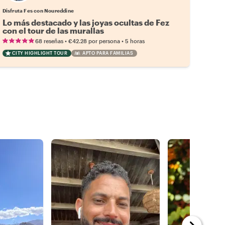
Disfruta Fes con Noureddine
Lo más destacado y las joyas ocultas de Fez
con el tour de las murallas
•
•
68 reseñas
€42.28
por persona
5 horas
CITY HIGHLIGHT TOUR
APTO PARA FAMILIAS