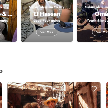
o soy
Salam aleikum
Yo soy
Salam aleiku
Lhoussaine & friends
El Hassan
Oma
iends
Local tour guide
Youth & kno
Ver Más
Ver Má
o