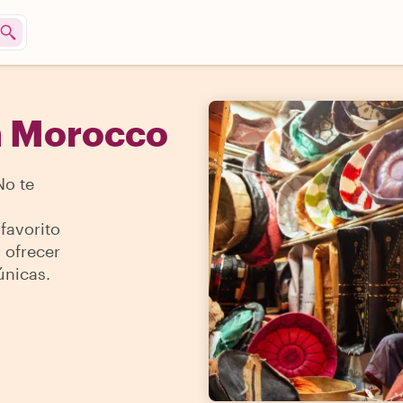
n Morocco
No te
favorito
 ofrecer
únicas.