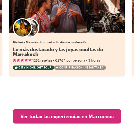
Elige tu local favorito
Disfruta Marrakech con el anfitrión de tu elección.
Lo más destacado y las joyas ocultas de
Marrakech
•
•
1262 reseñas
€27.64
por persona
3 horas
CITY HIGHLIGHT TOUR
CONFIRMACIÓN INSTANTÁNEA
Ver todas las experiencias en Marruecos