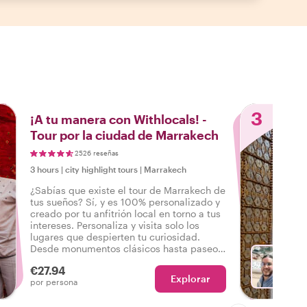
3
¡A tu manera con Withlocals! -
Tour por la ciudad de Marrakech
2526 reseñas
3 hours
|
city highlight tours
|
Marrakech
¿Sabías que existe el tour de Marrakech de
tus sueños? Sí, y es 100% personalizado y
creado por tu anfitrión local en torno a tus
intereses. Personaliza y visita solo los
lugares que despierten tu curiosidad.
Desde monumentos clásicos hasta paseos
por el barrio, ¡tus deseos son órdenes!
€27.94
Explorar
Con No
por persona