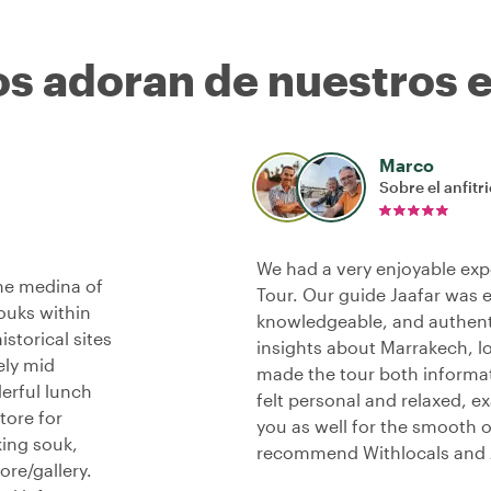
os adoran de nuestros 
Marco
Sobre el anfitr
We had a very enjoyable exp
he medina of
Tour. Our guide Jaafar was e
ouks within
knowledgeable, and authent
storical sites
insights about Marrakech, loc
ely mid
made the tour both informat
erful lunch
felt personal and relaxed, e
tore for
you as well for the smooth o
king souk,
recommend Withlocals and Ja
re/gallery.