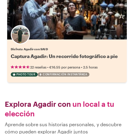
Disfruta Agadir con SAID
Captura Agadir: Un recorrido fotográfico a pie
•
•
22 reseñas
€16.55
por persona
2.5 horas
PHOTO TOUR
CONFIRMACIÓN INSTANTÁNEA
Explora Agadir con
un local a tu
elección
Aprende sobre sus historias personales, y descubre
cómo pueden explorar Agadir juntos