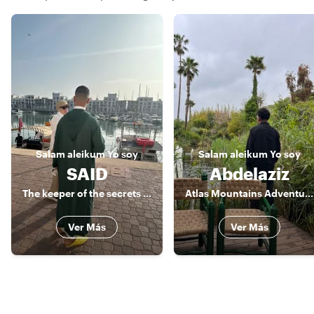
Salam aleikum
Yo soy
Salam aleikum
Yo soy
SAID
Abdelaziz
The keeper of the secrets of Agadir
Atlas Mountains Adventure Guide & Amazigh Culture Expert
Ver Más
Ver Más