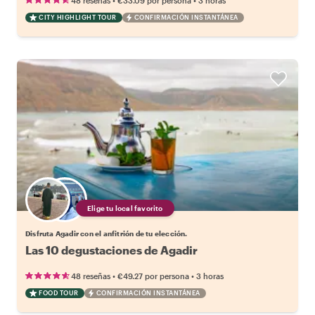
48 reseñas
€33.09
por persona
3 horas
CITY HIGHLIGHT TOUR
CONFIRMACIÓN INSTANTÁNEA
Elige tu local favorito
Disfruta Agadir con el anfitrión de tu elección.
Las 10 degustaciones de Agadir
•
•
48 reseñas
€49.27
por persona
3 horas
FOOD TOUR
CONFIRMACIÓN INSTANTÁNEA