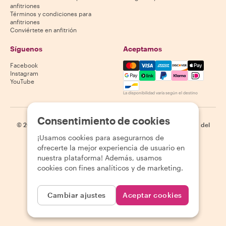
anfitriones
Términos y condiciones para
anfitriones
Conviértete en anfitrión
Síguenos
Aceptamos
Mastercard, Visa, Amex, Di
Facebook
Instagram
YouTube
La disponibilidad varía según el destino
Consentimiento de cookies
©
2026
Withlocals.com
|
Política de privacidad
|
Cookies
|
Mapa del
sitio
¡Usamos cookies para asegurarnos de
ofrecerte la mejor experiencia de usuario en
nuestra plataforma! Además, usamos
cookies con fines analíticos y de marketing.
Cambiar ajustes
Aceptar cookies