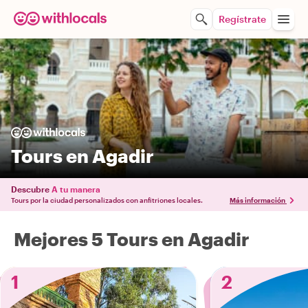
Regístrate
Tours en Agadir
Descubre
A tu manera
Tours por la ciudad personalizados con anfitriones locales.
Más información
Mejores 5 Tours en Agadir
1
2