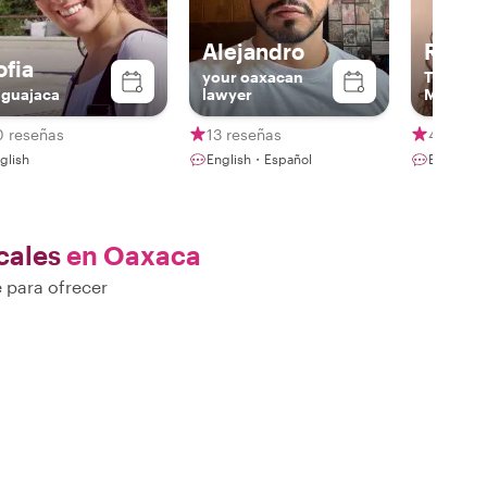
Alejandro
Raque
ofia
your oaxacan
The Con
 guajaca
lawyer
Meaning
Experie
0 reseñas
13 reseñas
49 rese
glish
English・Español
English・
cales
en Oaxaca
 para ofrecer