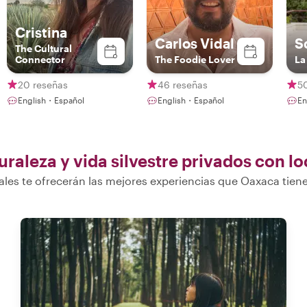
Cristina
Carlos Vidal
S
The Cultural
Connector
The Foodie Lover
La
20 reseñas
46 reseñas
5
English・Español
English・Español
En
raleza y vida silvestre privados con lo
ales te ofrecerán las mejores experiencias que Oaxaca tiene