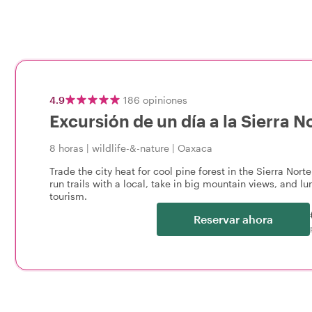
4.9
186
opiniones
Excursión de un día a la Sierra 
8 horas
|
wildlife-&-nature
|
Oaxaca
Trade the city heat for cool pine forest in the Sierra No
run trails with a local, take in big mountain views, and lu
tourism.
Reservar ahora