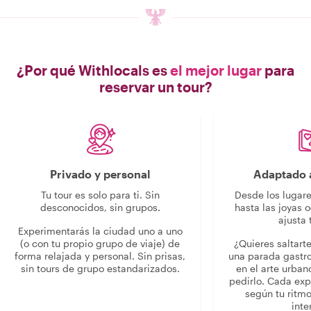
¿Por qué Withlocals es
el mejor lugar
para
reservar un tour?
Privado y personal
Adaptado a
Tu tour es solo para ti. Sin
Desde los lugar
desconocidos, sin grupos.
hasta las joyas o
ajusta 
Experimentarás la ciudad uno a uno
(o con tu propio grupo de viaje) de
¿Quieres saltart
forma relajada y personal. Sin prisas,
una parada gastr
sin tours de grupo estandarizados.
en el arte urban
pedirlo. Cada ex
según tu ritmo
inte