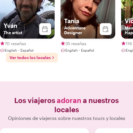
Tania
Vi
Yván
Adventure
Mexi
The artist
Designer
Hap
Gui
70 reseñas
35 reseñas
116
English・Español
English・Español
Eng
Ver todos los locales
Los viajeros
adoran
a nuestros
locales
Opiniones de viajeros sobre nuestros tours y locales