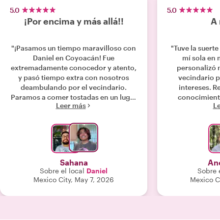
5.0
5.0
¡Por encima y más allá!!
A
"¡Pasamos un tiempo maravilloso con
"Tuve la suerte
Daniel en Coyoacán! Fue
mí sola en m
extremadamente conocedor y atento,
personalizó 
y pasó tiempo extra con nosotros
vecindario p
deambulando por el vecindario.
intereses. R
Paramos a comer tostadas en un lugar
conocimiento
Leer más
L
local famoso, y luego pasamos por
narradora na
todos los principales puntos de
consejos sobre
referencia (iglesias, la casa de Hernán
(de hecho, me 
Cortés, parques locales y la plaza
trabajo). Estos
principal). ¡Fue la manera perfecta de
si un bordado 
pasar una tarde en una zona
elegir frutas y 
Sahana
An
realmente pintoresca de la Ciudad de
Es una p
Sobre el local
Daniel
Sobre e
México!"
conocedora, y e
Mexico City, May 7, 2026
Mexico C
exp