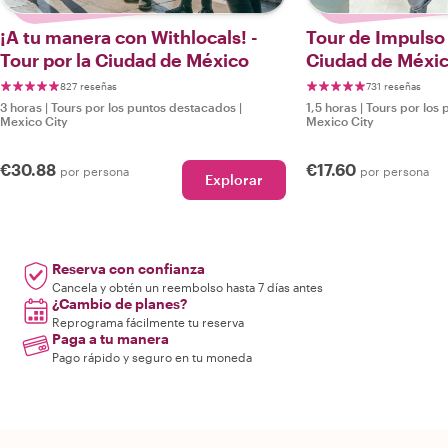
¡A tu manera con Withlocals! -
Tour de Impulso 
Tour por la Ciudad de México
Ciudad de Méxi
827 reseñas
731 reseñas
3 horas
|
Tours por los puntos destacados
|
1,5 horas
|
Tours por los
Mexico City
Mexico City
€30.88
€17.60
por persona
por persona
Explorar
Reserva con confianza
Cancela y obtén un reembolso hasta 7 días antes
¿Cambio de planes?
Reprograma fácilmente tu reserva
Paga a tu manera
Pago rápido y seguro en tu moneda