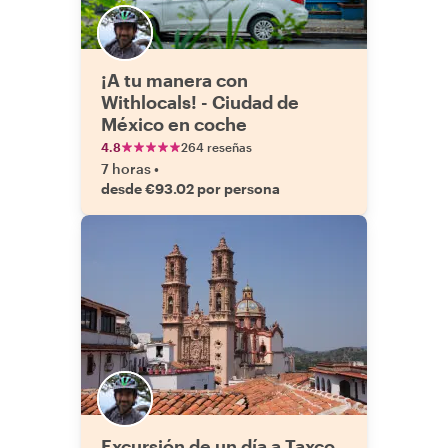
¡A tu manera con
Withlocals! - Ciudad de
México en coche
4.8
264 reseñas
7 horas
•
desde €93.02 por persona
Excursión de un día a Taxco