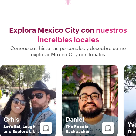
Explora Mexico City con
nuestros
increíbles locales
Conoce sus historias personales y descubre cómo
explorar Mexico City con locales
Crhis
Daniel
Yv
Let’s Eat, Laugh,
The Foodie
and Explore Like
Backpacker
The 