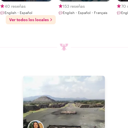
Locals
40 reseñas
153 reseñas
70 
English・Español
English・Español・Français
Eng
Ver todos los locales