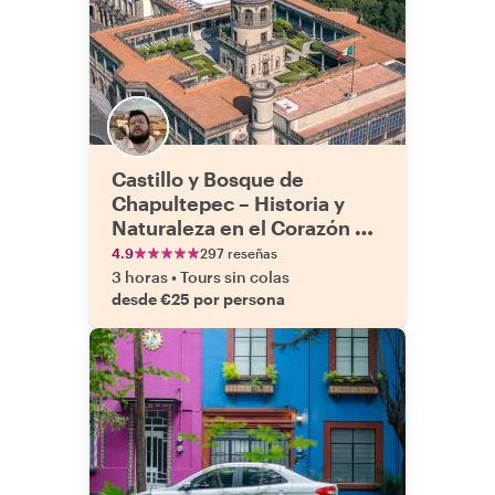
Castillo y Bosque de
Chapultepec – Historia y
Naturaleza en el Corazón de
la Ciudad de México
4.9
297 reseñas
3 horas
•
Tours sin colas
desde €25 por persona