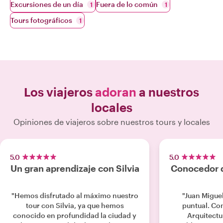
Excursiones de un día
Fuera de lo común
1
1
Tours fotográficos
1
Los viajeros
adoran
a nuestros
locales
Opiniones de viajeros sobre nuestros tours y locales
5.0
5.0
Un gran aprendizaje con Silvia
Conocedor d
"Hemos disfrutado al máximo nuestro
"Juan Migue
tour con Silvia, ya que hemos
puntual. Co
conocido en profundidad la ciudad y
Arquitectur