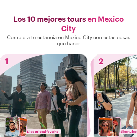
Los 10 mejores tours
en Mexico
City
Completa tu estancia en Mexico City con estas cosas
que hacer
1
2
Elige tu local favorito
Elige tu loc