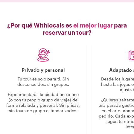
¿Por qué Withlocals es
el mejor lugar
para
reservar un tour?
Privado y personal
Adaptado a
Tu tour es solo para ti. Sin
Desde los lugar
desconocidos, sin grupos.
hasta las joyas o
ajusta 
Experimentarás la ciudad uno a uno
(o con tu propio grupo de viaje) de
¿Quieres saltart
forma relajada y personal. Sin prisas,
una parada gastr
sin tours de grupo estandarizados.
en el arte urban
pedirlo. Cada ex
según tu ritmo
inte