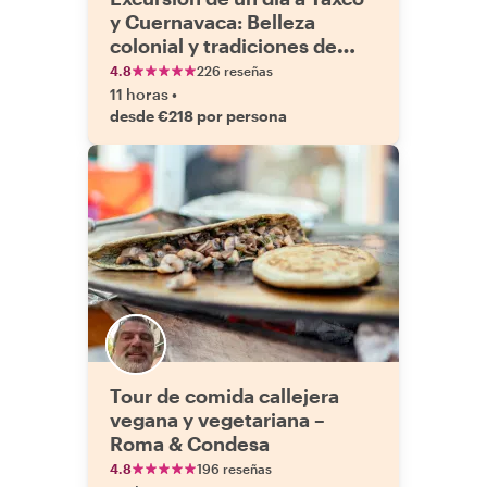
y Cuernavaca: Belleza
colonial y tradiciones de
plata
4.8
226 reseñas
11 horas
•
desde €218 por persona
Tour de comida callejera
vegana y vegetariana –
Roma & Condesa
4.8
196 reseñas