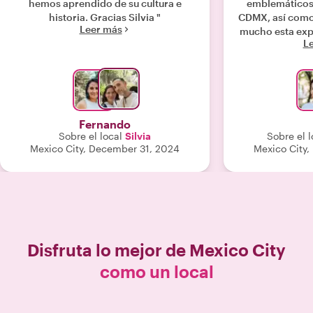
hemos aprendido de su cultura e
emblemáticos 
historia. Gracias Silvia "
CDMX, así como de si
Leer más
mucho esta experiencia
L
Miguel 
Fernando
Sobre el local
Silvia
Sobre el l
Mexico City, December 31, 2024
Mexico City
Disfruta lo mejor de
Mexico City
como un local