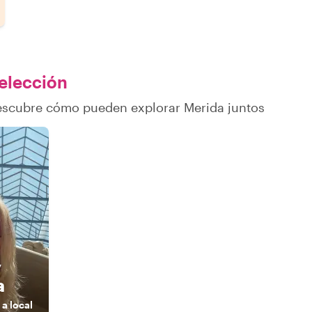
 elección
descubre cómo pueden explorar Merida juntos
y
a
s a local