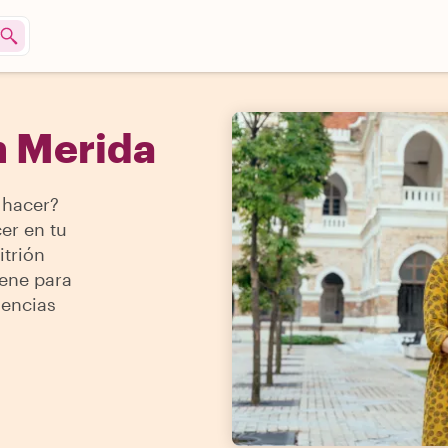
n Merida
 hacer?
er en tu
itrión
iene para
iencias