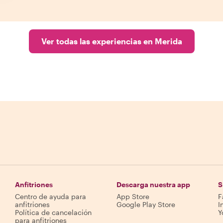
Ver todas las experiencias en Merida
Anfitriones
Descarga nuestra app
S
Centro de ayuda para
App Store
F
anfitriones
Google Play Store
I
Política de cancelación
Y
para anfitriones