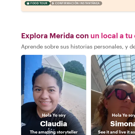
FOOD TOUR
CONFIRMACIÓN INSTANTÁNEA
Explora Merida con
un local a tu
Aprende sobre sus historias personales, y 
Hola
Yo soy
Hola
Yo so
Claudia
Simon
The amazing storyteller
See it and live it a