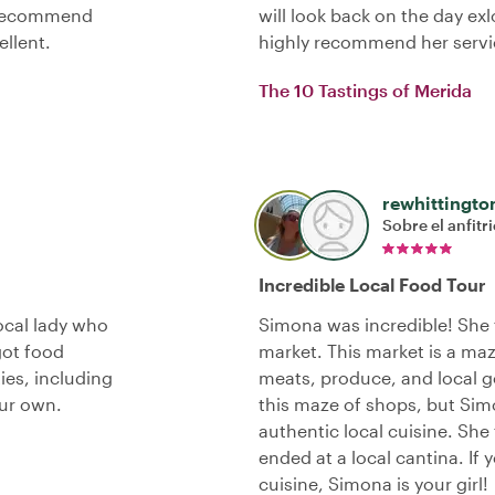
y recommend
will look back on the day ex
ellent.
highly recommend her servi
The 10 Tastings of Merida
rewhittingto
Sobre el anfitr
Incredible Local Food Tour
ocal lady who
Simona was incredible! She t
got food
market. This market is a maz
ies, including
meats, produce, and local g
ur own.
this maze of shops, but Simo
authentic local cuisine. Sh
ended at a local cantina. If 
cuisine, Simona is your girl!