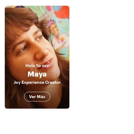
Hola
Yo soy
Maya
Joy Experience Creator
Ver Más