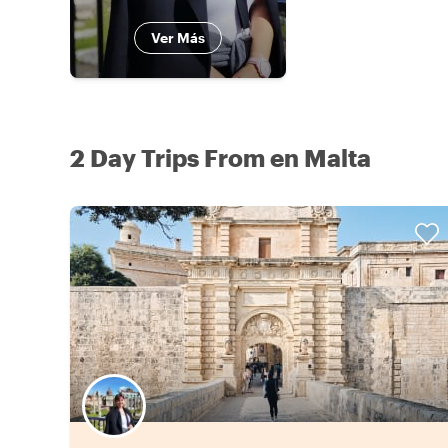
Ver Más
2 Day Trips From en Malta