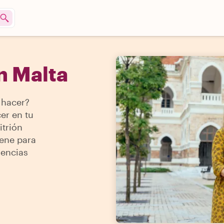
n Malta
 hacer?
er en tu
itrión
iene para
iencias