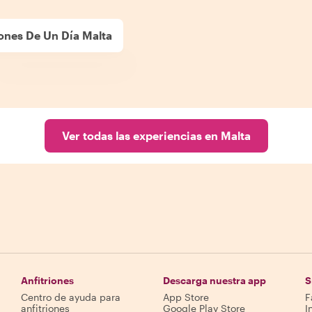
ones De Un Día Malta
Ver todas las experiencias en Malta
Anfitriones
Descarga nuestra app
S
Centro de ayuda para
App Store
F
anfitriones
Google Play Store
I