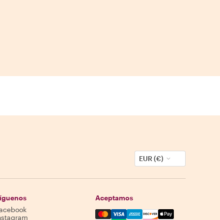
EUR (€)
íguenos
Aceptamos
acebook
Mastercard, Visa, Amex, Discover,
nstagram