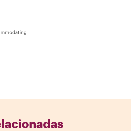
ccommodating
elacionadas