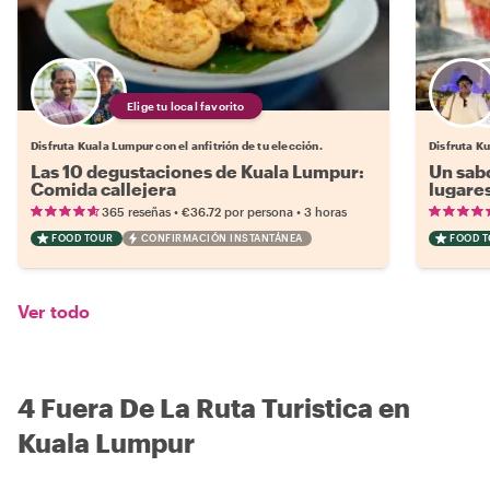
Elige tu local favorito
Disfruta Kuala Lumpur con el anfitrión de tu elección.
Disfruta Ku
Las 10 degustaciones de Kuala Lumpur:
Un sab
Comida callejera
lugares
•
•
365 reseñas
€36.72
por persona
3 horas
FOOD TOUR
CONFIRMACIÓN INSTANTÁNEA
FOOD 
Ver todo
4 Fuera De La Ruta Turistica en
Kuala Lumpur