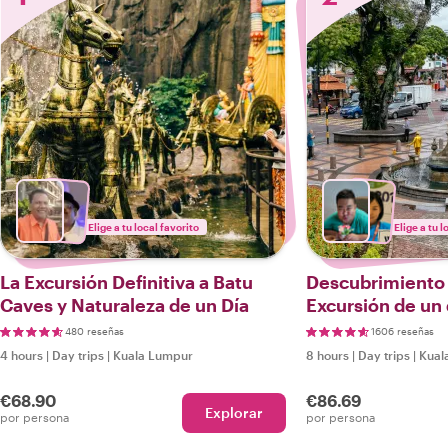
Elige a tu local favorito
Elige a tu l
La Excursión Definitiva a Batu
Descubrimiento 
Caves y Naturaleza de un Día
Excursión de un 
480 reseñas
1606 reseñas
4 hours
|
Day trips
|
Kuala Lumpur
8 hours
|
Day trips
|
Kual
€68.90
€86.69
Explorar
por persona
por persona