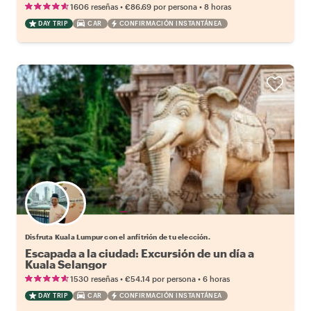
•
•
1606 reseñas
€86.69
por persona
8 horas
DAY TRIP
CAR
CONFIRMACIÓN INSTANTÁNEA
Elige tu local favorito
Disfruta Kuala Lumpur con el anfitrión de tu elección.
Escapada a la ciudad: Excursión de un día a
Kuala Selangor
•
•
1530 reseñas
€54.14
por persona
6 horas
DAY TRIP
CAR
CONFIRMACIÓN INSTANTÁNEA