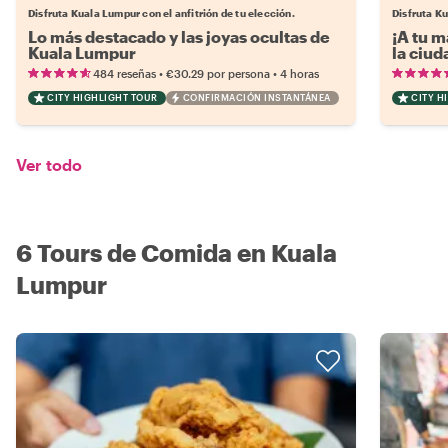
Disfruta Kuala Lumpur con el anfitrión de tu elección.
Disfruta Ku
Lo más destacado y las joyas ocultas de
¡A tu m
Kuala Lumpur
la ciu
•
•
484 reseñas
€30.29
por persona
4 horas
CITY HIGHLIGHT TOUR
CONFIRMACIÓN INSTANTÁNEA
CITY H
Ver todo
6 Tours de Comida en Kuala
Lumpur