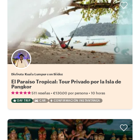
Disfruta Kuala Lumpur con Siidoz
El Paraíso Tropical: Tour Privado por la Isla de
Pangkor
•
•
511 reseñas
€130.00
por persona
10 horas
DAY TRIP
CAR
CONFIRMACIÓN INSTANTÁNEA