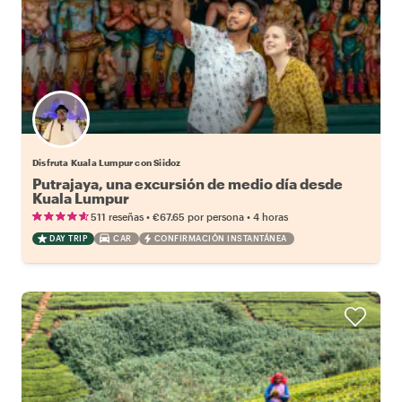
Disfruta Kuala Lumpur con Siidoz
Putrajaya, una excursión de medio día desde
Kuala Lumpur
•
•
511 reseñas
€67.65
por persona
4 horas
DAY TRIP
CAR
CONFIRMACIÓN INSTANTÁNEA