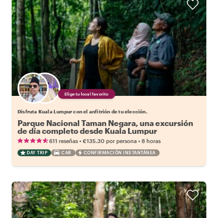
Elige tu local favorito
Disfruta Kuala Lumpur con el anfitrión de tu elección.
Parque Nacional Taman Negara, una excursión
de día completo desde Kuala Lumpur
•
•
611 reseñas
€135.30
por persona
8 horas
DAY TRIP
CAR
CONFIRMACIÓN INSTANTÁNEA