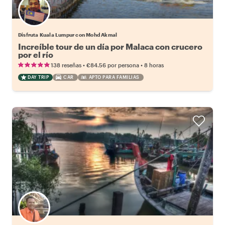
Disfruta Kuala Lumpur con Mohd Akmal
Increíble tour de un día por Malaca con crucero
por el río
•
•
138 reseñas
€84.56
por persona
8 horas
DAY TRIP
CAR
APTO PARA FAMILIAS