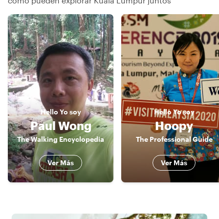
cómo pueden explorar Kuala Lumpur juntos
Hello
Yo soy
Hello
Yo soy
Paul Wong
Hoopy
The Walking Encyclopedia
The Professional Guide
Ver Más
Ver Más