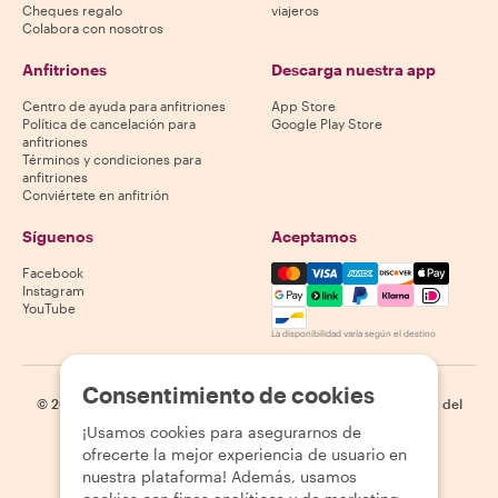
Cheques regalo
viajeros
Colabora con nosotros
Anfitriones
Descarga nuestra app
Centro de ayuda para anfitriones
App Store
Política de cancelación para
Google Play Store
anfitriones
Términos y condiciones para
anfitriones
Conviértete en anfitrión
Síguenos
Aceptamos
Mastercard, Visa, Amex, Di
Facebook
Instagram
YouTube
La disponibilidad varía según el destino
Consentimiento de cookies
©
2026
Withlocals.com
|
Política de privacidad
|
Cookies
|
Mapa del
sitio
¡Usamos cookies para asegurarnos de
ofrecerte la mejor experiencia de usuario en
nuestra plataforma! Además, usamos