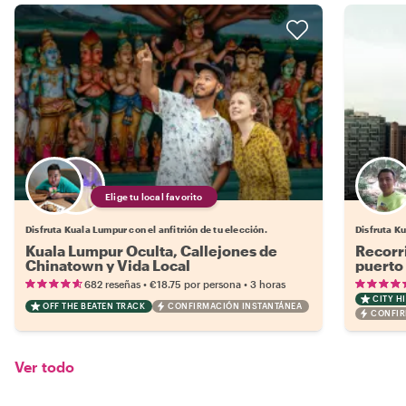
Elige tu local favorito
Disfruta Kuala Lumpur con el anfitrión de tu elección.
Disfruta K
Kuala Lumpur Oculta, Callejones de
Recorri
Chinatown y Vida Local
puerto
•
•
682 reseñas
€18.75
por persona
3 horas
CITY H
OFF THE BEATEN TRACK
CONFIRMACIÓN INSTANTÁNEA
CONFIR
Ver todo