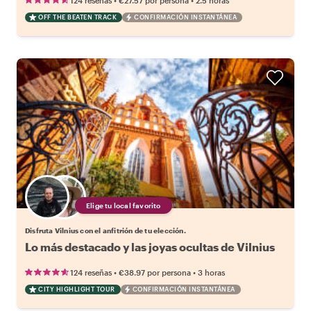
124 reseñas
€27.57
por persona
2.5 horas
OFF THE BEATEN TRACK
CONFIRMACIÓN INSTANTÁNEA
Elige tu local favorito
Disfruta Vilnius con el anfitrión de tu elección.
Lo más destacado y las joyas ocultas de Vilnius
•
•
124 reseñas
€38.97
por persona
3 horas
CITY HIGHLIGHT TOUR
CONFIRMACIÓN INSTANTÁNEA