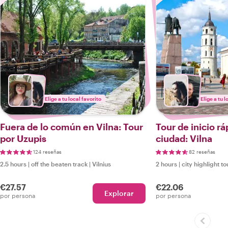
Elige a tu local favorito
Elige a tu l
Fuera de lo común en Vilna: Tour
Tour de inicio rá
por Uzupis
ciudad: Vilna
124 reseñas
82 reseñas
2.5 hours
|
off the beaten track
|
Vilnius
2 hours
|
city highlight to
€27.57
€22.06
Explorar
por persona
por persona