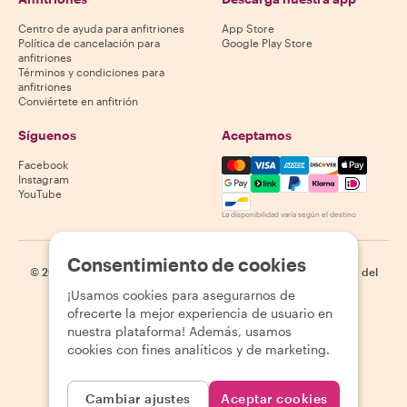
Centro de ayuda para anfitriones
App Store
Política de cancelación para
Google Play Store
anfitriones
Términos y condiciones para
anfitriones
Conviértete en anfitrión
Síguenos
Aceptamos
Mastercard, Visa, Amex, Di
Facebook
Instagram
YouTube
La disponibilidad varía según el destino
Consentimiento de cookies
©
2026
Withlocals.com
|
Política de privacidad
|
Cookies
|
Mapa del
sitio
¡Usamos cookies para asegurarnos de
ofrecerte la mejor experiencia de usuario en
nuestra plataforma! Además, usamos
cookies con fines analíticos y de marketing.
Cambiar ajustes
Aceptar cookies