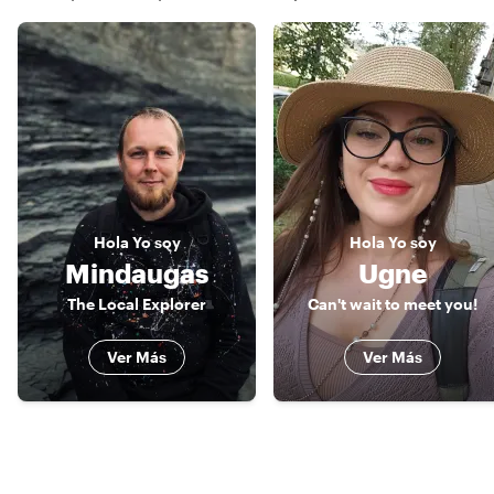
Hola
Yo soy
Hola
Yo soy
Mindaugas
Ugne
The Local Explorer
Can't wait to meet you!
Ver Más
Ver Más