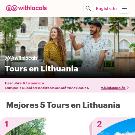
Regístrate
Tours en Lithuania
Descubre
A tu manera
Tours por la ciudad personalizados con anfitriones locales.
Más información
Mejores 5 Tours en Lithuania
1
2