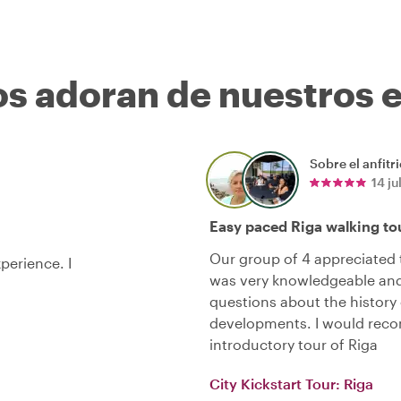
os adoran de nuestros 
Sobre el anfitr
14 ju
Easy paced Riga walking to
Our group of 4 appreciated t
xperience. I
was very knowledgeable and
questions about the history
developments. I would reco
introductory tour of Riga
City Kickstart Tour: Riga