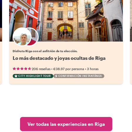
Elige tu local favorito
Disfruta Riga con el anfitrión de tu elección.
Lo más destacado y joyas ocultas de Riga
•
•
206 reseñas
€38.97
por persona
3 horas
CITY HIGHLIGHT TOUR
CONFIRMACIÓN INSTANTÁNEA
Ver todas las experiencias en Riga