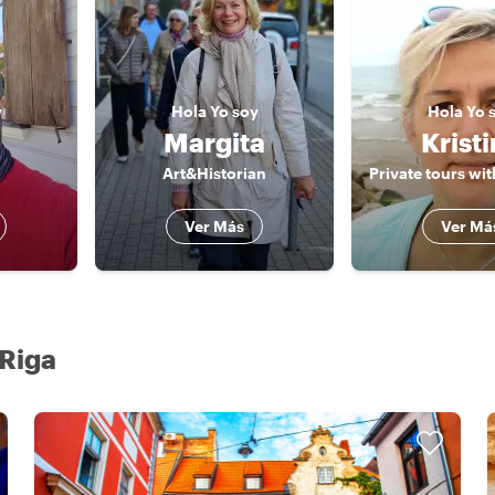
y
Hola
Yo soy
Hola
Yo 
Margita
Krist
Art&Historian
Ver Más
Ver Má
 Riga