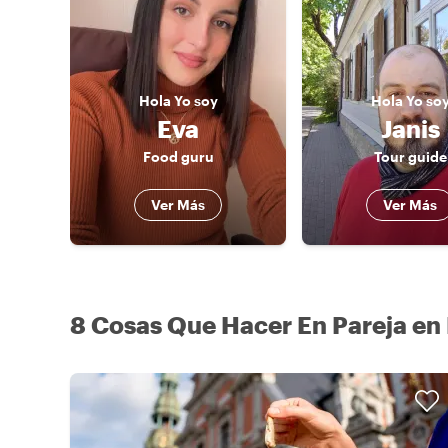
Hola
Yo soy
Hola
Yo so
Eva
Janis
Food guru
Tour guide
Ver Más
Ver Más
8 Cosas Que Hacer En Pareja en