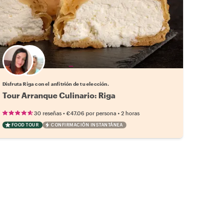
Elige tu local favorito
Disfruta Riga con el anfitrión de tu elección.
Tour Arranque Culinario: Riga
•
•
30 reseñas
€47.06
por persona
2 horas
FOOD TOUR
CONFIRMACIÓN INSTANTÁNEA