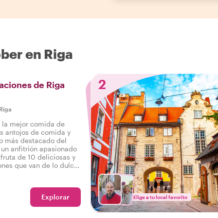
ober en Riga
2
aciones de Riga
Riga
r la mejor comida de
us antojos de comida y
 lo más destacado del
 un anfitrión apasionado
fruta de 10 deliciosas y
ones que van de lo dulce
como bebidas en un
ronómico por Riga.
Explorar
Elige a tu local favorito