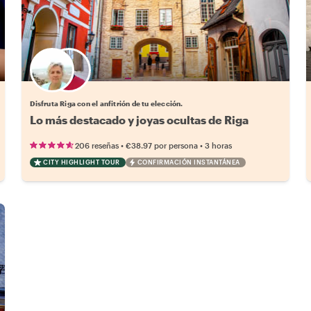
Elige tu local favorito
Disfruta Riga con el anfitrión de tu elección.
Lo más destacado y joyas ocultas de Riga
•
•
206 reseñas
€38.97
por persona
3 horas
CITY HIGHLIGHT TOUR
CONFIRMACIÓN INSTANTÁNEA