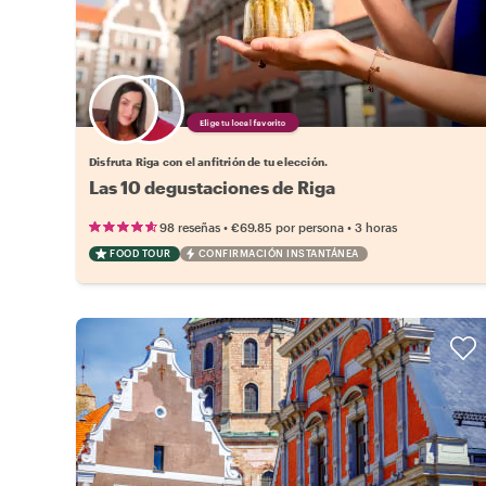
Elige tu local favorito
Disfruta Riga con el anfitrión de tu elección.
Las 10 degustaciones de Riga
•
•
98 reseñas
€69.85
por persona
3 horas
FOOD TOUR
CONFIRMACIÓN INSTANTÁNEA