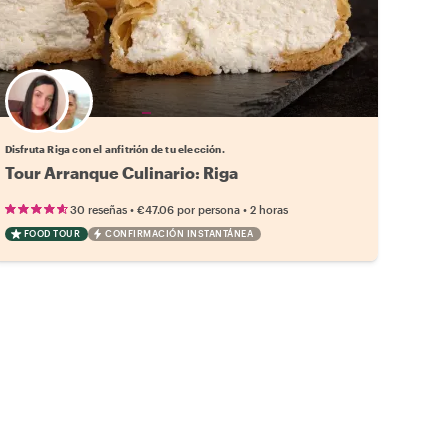
Elige tu local favorito
Disfruta Riga con el anfitrión de tu elección.
Tour Arranque Culinario: Riga
•
•
30 reseñas
€47.06
por persona
2 horas
FOOD TOUR
CONFIRMACIÓN INSTANTÁNEA