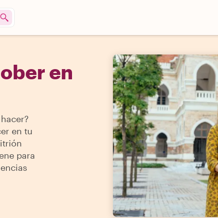
tober en
 hacer?
er en tu
itrión
iene para
iencias