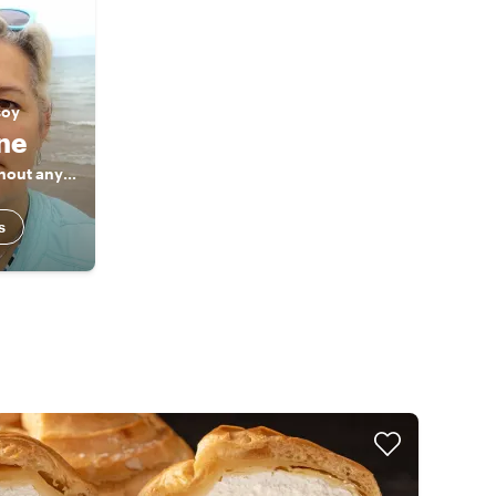
soy
ine
Private tours without any haste
s