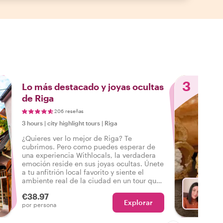
3
Lo más destacado y joyas ocultas
de Riga
206 reseñas
3 hours
|
city highlight tours
|
Riga
¿Quieres ver lo mejor de Riga? Te
cubrimos. Pero como puedes esperar de
una experiencia Withlocals, la verdadera
emoción reside en sus joyas ocultas. Únete
a tu anfitrión local favorito y siente el
ambiente real de la ciudad en un tour que
lo tiene todo, para que puedas decir: ¡He
€38.97
experimentado la Riga real!
Explorar
El
por persona