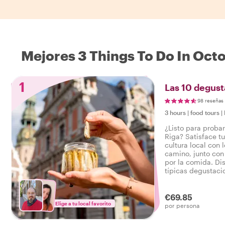
Mejores 3 Things To Do In Oct
1
Las 10 degust
98 reseñas
3 hours
|
food tours
|
¿Listo para proba
Riga? Satisface t
cultura local con
camino, junto con
por la comida. Dis
típicas degustaci
a lo salado, así 
sabroso tour gast
€69.85
Elige a tu local favorito
por persona