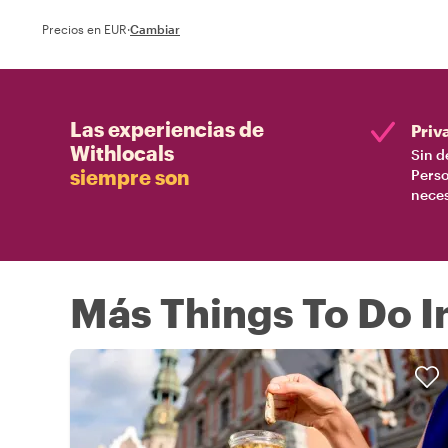
Precios en EUR
·
Cambiar
Las experiencias de
Priv
Withlocals
Sin d
siempre son
Perso
nece
Más Things To Do I