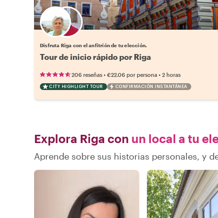
Elige tu local favorito
Disfruta Riga con el anfitrión de tu elección.
Tour de inicio rápido por Riga
•
•
206 reseñas
€22.06
por persona
2 horas
CITY HIGHLIGHT TOUR
CONFIRMACIÓN INSTANTÁNEA
Explora Riga con
un local a tu el
Aprende sobre sus historias personales, y 