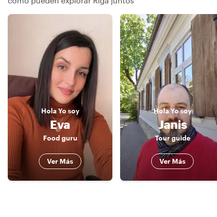
cómo pueden explorar Riga juntos
Hola
Yo soy
Hola
Yo soy
Eva
Janis
Food guru
Tour guide
Ver Más
Ver Más