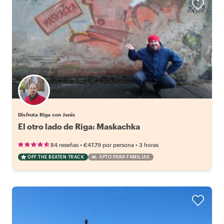
Disfruta Rīga con Janis
El otro lado de Riga: Maskachka
•
•
84 reseñas
€47.79
por persona
3 horas
OFF THE BEATEN TRACK
APTO PARA FAMILIAS