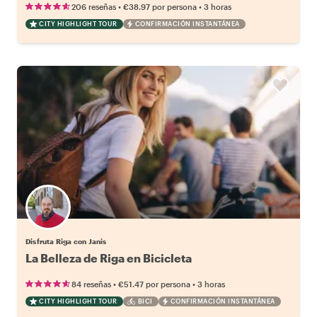
•
•
206 reseñas
€38.97
por persona
3 horas
CITY HIGHLIGHT TOUR
CONFIRMACIÓN INSTANTÁNEA
Disfruta Riga con Janis
La Belleza de Riga en Bicicleta
•
•
84 reseñas
€51.47
por persona
3 horas
CITY HIGHLIGHT TOUR
BICI
CONFIRMACIÓN INSTANTÁNEA