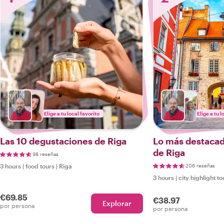
Elige a tu local favorito
Elige a tu l
Las 10 degustaciones de Riga
Lo más destacad
de Riga
98 reseñas
3 hours
|
food tours
|
Riga
206 reseñas
3 hours
|
city highlight to
€69.85
€38.97
Explorar
por persona
por persona