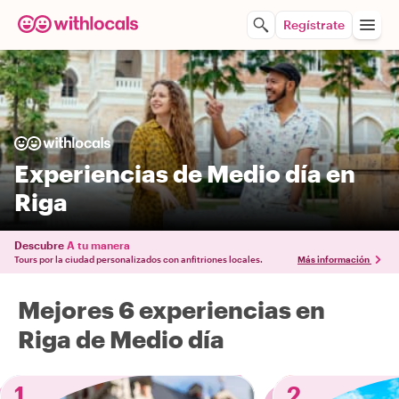
Regístrate
Experiencias de Medio día en
Riga
Descubre
A tu manera
Tours por la ciudad personalizados con anfitriones locales.
Más información
Mejores 6 experiencias en
Riga de Medio día
1
2