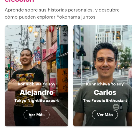
Aprende sobre sus historias personales, y descubre
cómo pueden explorar Yokohama juntos
Konnichiwa
Yo soy
Konnichiwa
Yo soy
Alejandro
Carlos
Tokyo Nightlife expert
The Foodie Enthusiast
Ver Más
Ver Más