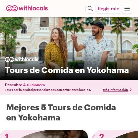
Regístrate
Tours de Comida en Yokohama
Descubre
A tu manera
Tours por la ciudad personalizados con anfitriones locales.
Más información
Mejores 5 Tours de Comida
en Yokohama
1
2