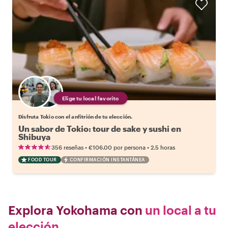
Elige tu local favorito
Disfruta Tokio con el anfitrión de tu elección.
Un sabor de Tokio: tour de sake y sushi en
Shibuya
•
•
356 reseñas
€106.00
por persona
2.5 horas
FOOD TOUR
CONFIRMACIÓN INSTANTÁNEA
Explora Yokohama con
un local a tu
elección