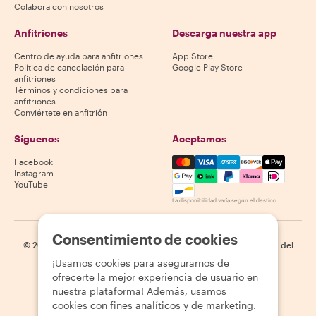
Colabora con nosotros
Anfitriones
Descarga nuestra app
Centro de ayuda para anfitriones
App Store
Política de cancelación para
Google Play Store
anfitriones
Términos y condiciones para
anfitriones
Conviértete en anfitrión
Síguenos
Aceptamos
Mastercard, Visa, Amex, Di
Facebook
Instagram
YouTube
La disponibilidad varía según el destino
Consentimiento de cookies
©
2026
Withlocals.com
|
Política de privacidad
|
Cookies
|
Mapa del
sitio
¡Usamos cookies para asegurarnos de
ofrecerte la mejor experiencia de usuario en
nuestra plataforma! Además, usamos
cookies con fines analíticos y de marketing.