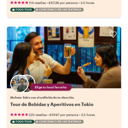
•
•
114 reseñas
€67.28
por persona
2.5 horas
FOOD TOUR
CONFIRMACIÓN INSTANTÁNEA
Elige tu local favorito
Disfruta Tokio con el anfitrión de tu elección.
Tour de Bebidas y Aperitivos en Tokio
•
•
523 reseñas
€97.67
por persona
2.5 horas
FOOD TOUR
CONFIRMACIÓN INSTANTÁNEA