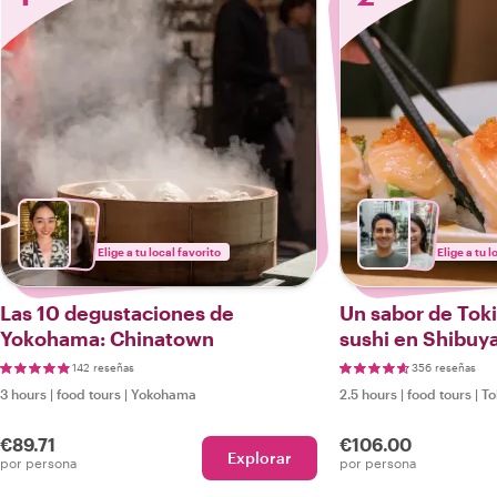
Elige a tu local favorito
Elige a tu l
Las 10 degustaciones de
Un sabor de Toki
Yokohama: Chinatown
sushi en Shibuy
142 reseñas
356 reseñas
3 hours
|
food tours
|
Yokohama
2.5 hours
|
food tours
|
To
€89.71
€106.00
Explorar
por persona
por persona