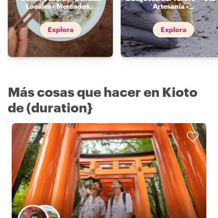
Locales • Mercados
...
Artesanía •
...
Explora
Explora
Más cosas que hacer en Kioto
de (duration}