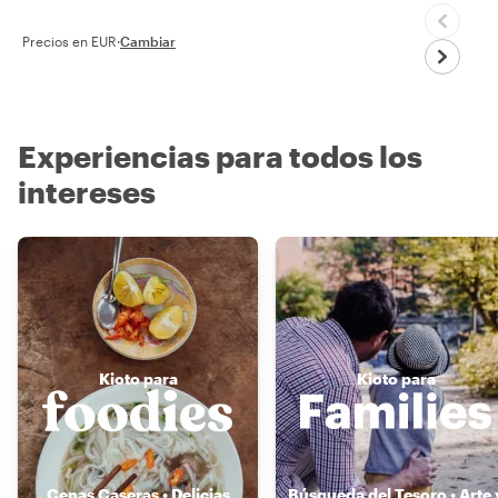
Precios en EUR
·
Cambiar
Experiencias para todos los
intereses
Kioto para
Kioto para
Cenas Caseras • Delicias
Búsqueda del Tesoro • Arte 