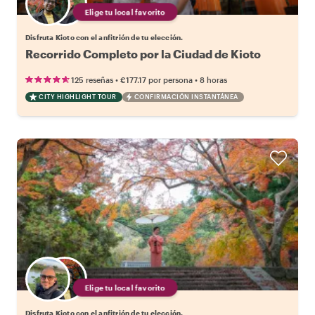
Elige tu local favorito
Disfruta Kioto con el anfitrión de tu elección.
Recorrido Completo por la Ciudad de Kioto
•
•
125 reseñas
€177.17
por persona
8 horas
CITY HIGHLIGHT TOUR
CONFIRMACIÓN INSTANTÁNEA
Elige tu local favorito
Disfruta Kioto con el anfitrión de tu elección.