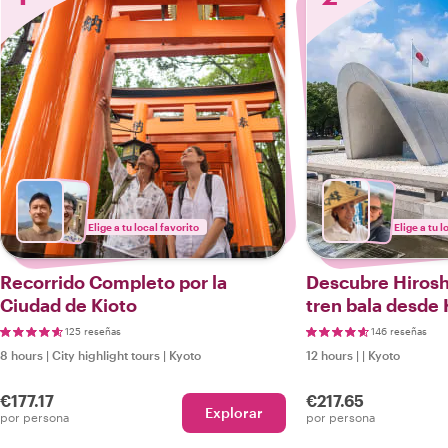
Elige a tu local favorito
Elige a tu l
Recorrido Completo por la
Descubre Hirosh
Ciudad de Kioto
tren bala desde 
125 reseñas
146 reseñas
8 hours
|
City highlight tours
|
Kyoto
12 hours
|
|
Kyoto
€177.17
€217.65
Explorar
por persona
por persona