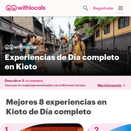
Regístrate
Experiencias de Día completo
en Kioto
Descubre
A tu manera
Tours por la ciudad personalizados con anfitriones locales.
Más información
Mejores 8 experiencias en
Kioto de Día completo
1
2