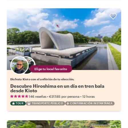
Elige tu local favorito
Disfruta Kioto con el anfitrión de tu elección.
Descubre Hiroshima en un día en tren bala
desde Kioto
•
•
146 reseñas
€217.65
por persona
12 horas
TOUR
TRANSPORTE PÚBLICO
CONFIRMACIÓN INSTANTÁNEA