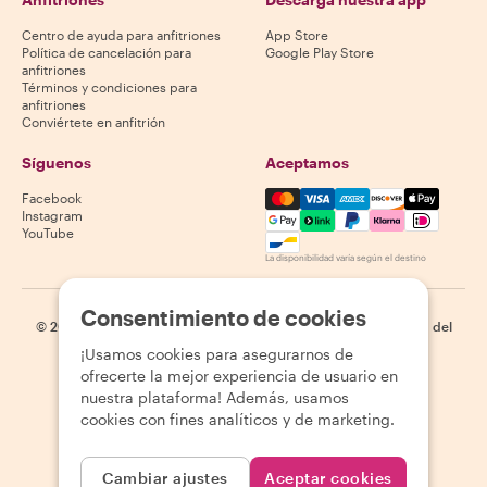
Centro de ayuda para anfitriones
App Store
Política de cancelación para
Google Play Store
anfitriones
Términos y condiciones para
anfitriones
Conviértete en anfitrión
Síguenos
Aceptamos
Mastercard, Visa, Amex, Di
Facebook
Instagram
YouTube
La disponibilidad varía según el destino
Consentimiento de cookies
©
2026
Withlocals.com
|
Política de privacidad
|
Cookies
|
Mapa del
sitio
¡Usamos cookies para asegurarnos de
ofrecerte la mejor experiencia de usuario en
nuestra plataforma! Además, usamos
cookies con fines analíticos y de marketing.
Cambiar ajustes
Aceptar cookies