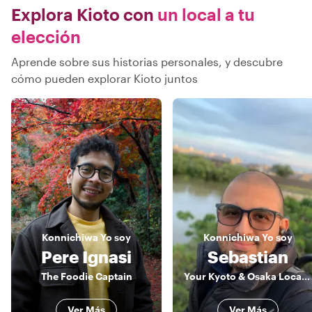
Explora Kioto con
un local a tu
elección
Aprende sobre sus historias personales, y descubre
cómo pueden explorar Kioto juntos
Konnichiwa
Yo soy
Konnichiwa
Yo soy
Pere Ignasi
Sebastian
The Foodie Captain
Your Kyoto & Osaka Local Insider
Ver Más
Ver Más