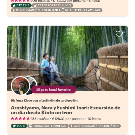
•
•
908 reseñas
€153.32
por persona
6 horas
DAY TRIP
TRANSPORTE PÚBLICO
CONFIRMACIÓN INSTANTÁNEA
APTO PARA FAMILIAS
Elige tu local favorito
Disfruta Kioto con el anfitrión de tu elección.
Arashiyama, Nara y Fushimi Inari: Excursión de
un día desde Kioto en tren
•
•
288 reseñas
€128.31
por persona
10 horas
TOUR
TRANSPORTE PÚBLICO
CONFIRMACIÓN INSTANTÁNEA