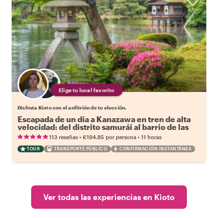
Elige tu local favorito
Disfruta Kioto con el anfitrión de tu elección.
Escapada de un día a Kanazawa en tren de alta
velocidad: del distrito samurái al barrio de las
geishas
•
•
113 reseñas
€194.85
por persona
11 horas
TOUR
TRANSPORTE PÚBLICO
CONFIRMACIÓN INSTANTÁNEA
Ver todas las experiencias en Kioto