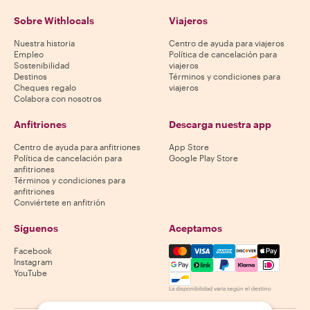
Sobre Withlocals
Viajeros
Nuestra historia
Centro de ayuda para viajeros
Empleo
Política de cancelación para
Sostenibilidad
viajeros
Destinos
Términos y condiciones para
Cheques regalo
viajeros
Colabora con nosotros
Anfitriones
Descarga nuestra app
Centro de ayuda para anfitriones
App Store
Política de cancelación para
Google Play Store
anfitriones
Términos y condiciones para
anfitriones
Conviértete en anfitrión
Síguenos
Aceptamos
Mastercard, Visa, Amex, Di
Facebook
Instagram
YouTube
La disponibilidad varía según el destino