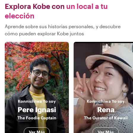
Explora Kobe con
un local a tu
elección
Aprende sobre sus historias personales, y descubre
cómo pueden explorar Kobe juntos
Konnichiwa
Yo soy
Konnichiwa
Yo soy
Pere Ignasi
Rena
The Foodie Captain
The Curator of Kawaii
Ver Más
Ver Más