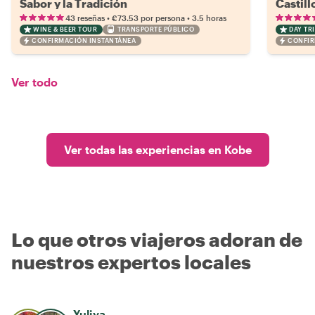
Sabor y la Tradición
Castill
•
•
43 reseñas
€73.53
por persona
3.5 horas
WINE & BEER TOUR
TRANSPORTE PÚBLICO
DAY TRI
CONFIRMACIÓN INSTANTÁNEA
CONFIR
Ver todo
Ver todas las experiencias en Kobe
Lo que otros viajeros adoran de
nuestros expertos locales
Yuliya