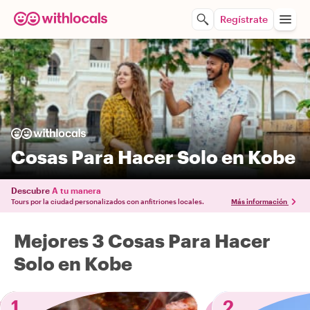
Regístrate
Cosas Para Hacer Solo en Kobe
Descubre
A tu manera
Tours por la ciudad personalizados con anfitriones locales.
Más información
Mejores 3 Cosas Para Hacer
Solo en Kobe
1
2