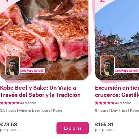
Con Pere Ignasi
Con Pere Ignasi
Kobe Beef y Sake: Un Viaje a
Excursión en tie
Través del Sabor y la Tradición
cruceros: Castil
delicias de Kobe
43 reseñas
43 reseñas
3.5 hours
|
wine & beer tours
|
Kobe
8 hours
|
Day trips
|
Kob
€73.53
€165.31
Explorar
por persona
por persona