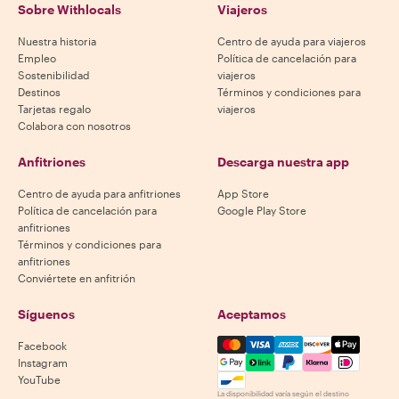
Sobre Withlocals
Viajeros
Nuestra historia
Centro de ayuda para viajeros
Empleo
Política de cancelación para
Sostenibilidad
viajeros
Destinos
Términos y condiciones para
Tarjetas regalo
viajeros
Colabora con nosotros
Anfitriones
Descarga nuestra app
Centro de ayuda para anfitriones
App Store
Política de cancelación para
Google Play Store
anfitriones
Términos y condiciones para
anfitriones
Conviértete en anfitrión
Síguenos
Aceptamos
Mastercard, Visa, Amex, Di
Facebook
Instagram
YouTube
La disponibilidad varía según el destino