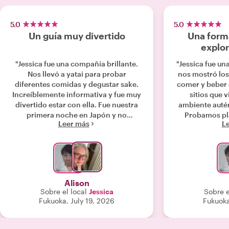
5.0
5.0
Un guía muy divertido
Una forma
explor
"Jessica fue una compañía brillante.
"Jessica fue un
Nos llevó a yatai para probar
nos mostró los
diferentes comidas y degustar sake.
comer y beber 
Increíblemente informativa y fue muy
sitios que 
divertido estar con ella. Fue nuestra
ambiente autén
primera noche en Japón y no
Probamos pla
Leer más
L
podríamos haber estado en mejores
parando tanto
manos."
en puestos de co
Fue una ve
recomiendo en
un tour con Jess
Alison
Sobre el local
Jessica
Sobre e
Fukuoka, July 19, 2026
Fukuoka