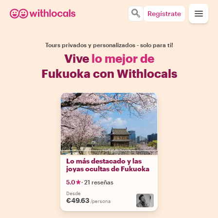
Regístrate
Tours privados y personalizados - solo para ti!
Vive
lo mejor de
Fukuoka con Withlocals
Lo más destacado y las
joyas ocultas de Fukuoka
5.0
·
21 reseñas
Desde
€49.63
/persona