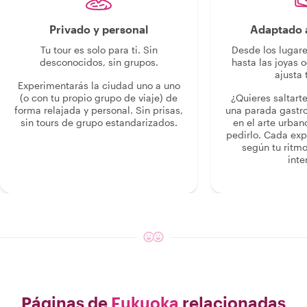
Privado y personal
Adaptado a
Tu tour es solo para ti. Sin
Desde los lugar
desconocidos, sin grupos.
hasta las joyas o
ajusta 
Experimentarás la ciudad uno a uno
(o con tu propio grupo de viaje) de
¿Quieres saltart
forma relajada y personal. Sin prisas,
una parada gastr
sin tours de grupo estandarizados.
en el arte urban
pedirlo. Cada ex
según tu ritmo
inte
Páginas de
Fukuoka
relacionadas