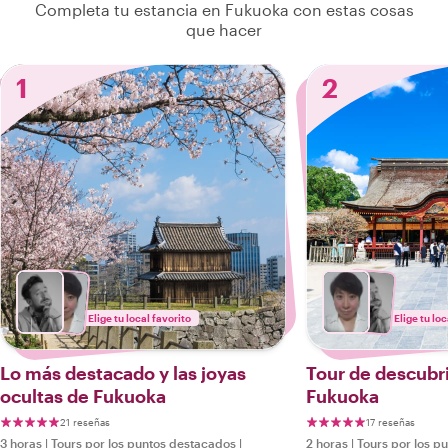
Completa tu estancia en Fukuoka con estas cosas
que hacer
1
2
Elige tu local favorito
Elige tu loc
Lo más destacado y las joyas
Tour de descubr
ocultas de Fukuoka
Fukuoka
21 reseñas
17 reseñas
3 horas
|
Tours por los puntos destacados
|
2 horas
|
Tours por los p