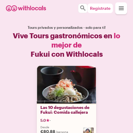
Regístrate
Tours privados y personalizados - solo para ti!
Vive Tours gastronómicos en
lo
mejor de
Fukui con Withlocals
Las 10 degustaciones de
Fukui: Comida callejera
5.0
·
Desde
€80.88
/persona