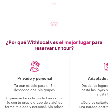
¿Por qué Withlocals es
el mejor lugar
para
reservar un tour?
Privado y personal
Adaptado a
Tu tour es solo para ti. Sin
Desde los lugar
desconocidos, sin grupos.
hasta las joyas o
ajusta 
Experimentarás la ciudad uno a uno
(o con tu propio grupo de viaje) de
¿Quieres saltart
forma relajada y personal. Sin prisas,
una parada gastr