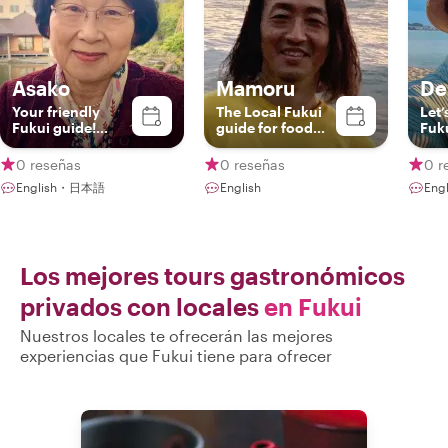
Asako
Mamoru
De
Your friendly
The Local Fukui
Let’
Fukui guide!
guide for food
Fuk
English，
and train lover!
Japanese
0 reseñas
0 reseñas
0 r
English・日本語
English
Eng
Los mejores tours gastronómicos
privados con locales
en Fukui
Nuestros locales te ofrecerán las mejores
experiencias que Fukui tiene para ofrecer