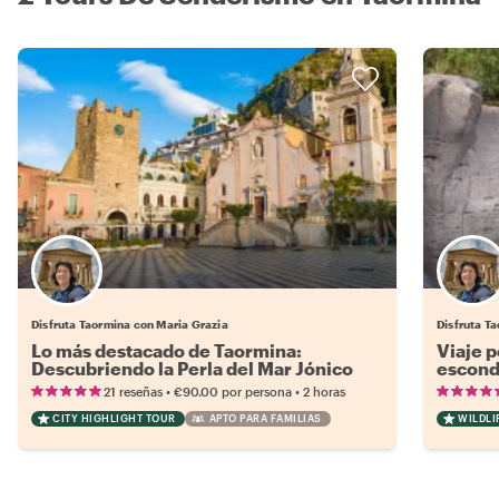
Disfruta Taormina con Maria Grazia
Disfruta T
Lo más destacado de Taormina:
Viaje p
Descubriendo la Perla del Mar Jónico
escondi
•
•
21 reseñas
€90.00
por persona
2 horas
CITY HIGHLIGHT TOUR
APTO PARA FAMILIAS
WILDLI