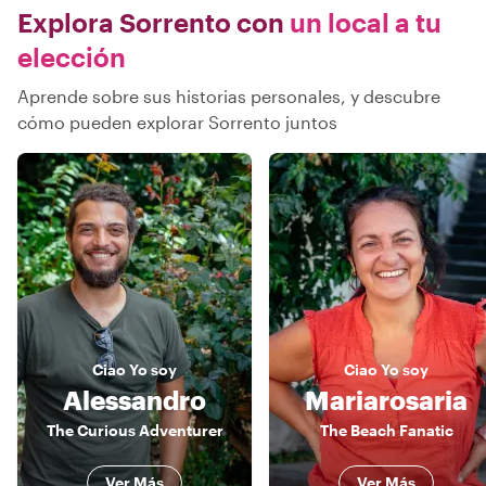
Explora Sorrento con
un local a tu
elección
Aprende sobre sus historias personales, y descubre
cómo pueden explorar Sorrento juntos
Ciao
Yo soy
Ciao
Yo soy
Alessandro
Mariarosaria
The Curious Adventurer
The Beach Fanatic
Ver Más
Ver Más