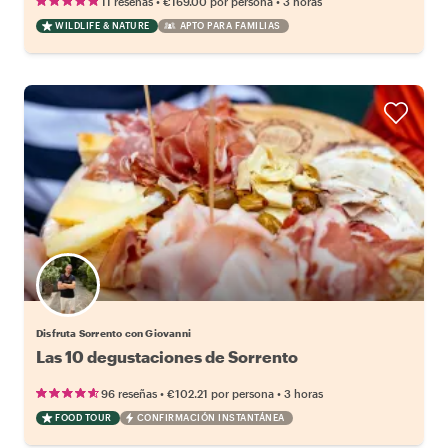
•
•
11 reseñas
€169.00
por persona
3 horas
WILDLIFE & NATURE
APTO PARA FAMILIAS
Disfruta Sorrento con Giovanni
Las 10 degustaciones de Sorrento
•
•
96 reseñas
€102.21
por persona
3 horas
FOOD TOUR
CONFIRMACIÓN INSTANTÁNEA