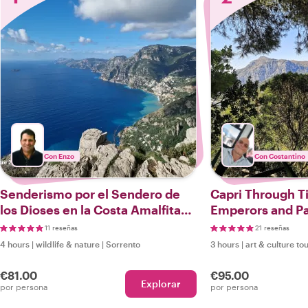
Con Enzo
Con Costantino
Senderismo por el Sendero de
Capri Through 
los Dioses en la Costa Amalfitana
Emperors and P
y Sorrentina
11 reseñas
21 reseñas
4 hours
|
wildlife & nature
|
Sorrento
3 hours
|
art & culture to
€81.00
€95.00
Explorar
por persona
por persona