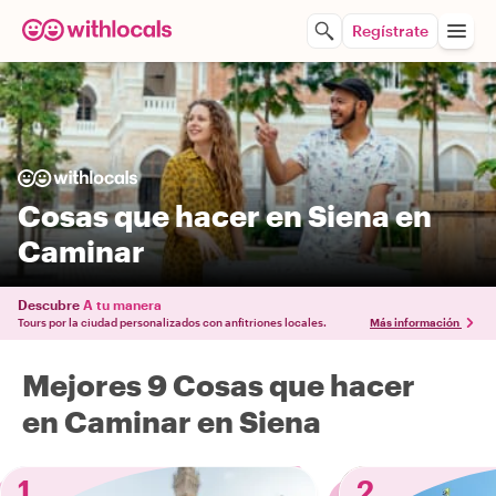
Regístrate
Cosas que hacer en Siena en
Caminar
Descubre
A tu manera
Tours por la ciudad personalizados con anfitriones locales.
Más información
Mejores 9 Cosas que hacer
en Caminar en Siena
1
2