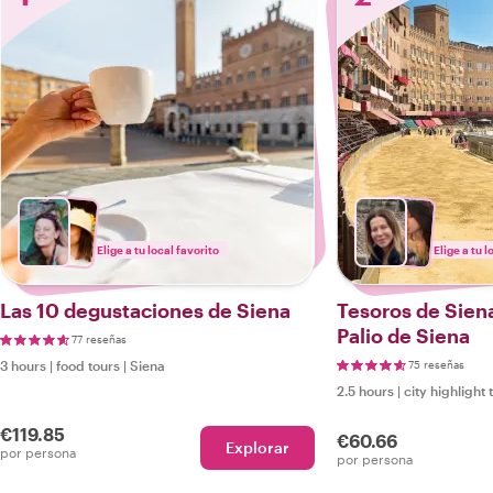
Elige a tu local favorito
Elige a tu l
Las 10 degustaciones de Siena
Tesoros de Siena
Palio de Siena
77 reseñas
3 hours
|
food tours
|
Siena
75 reseñas
2.5 hours
|
city highlight 
€119.85
€60.66
Explorar
por persona
por persona