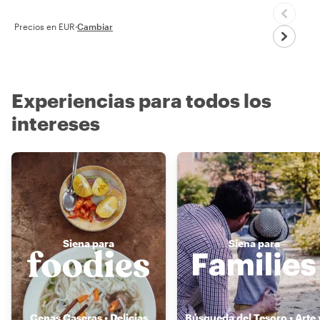
Precios en EUR
·
Cambiar
Experiencias para todos los
intereses
Siena para
Siena para
Cenas Caseras • Delicias
Búsqueda del Tesoro • Arte 