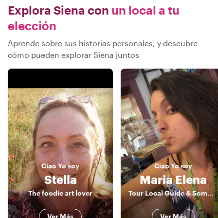
Explora Siena con
un local a tu
elección
Aprende sobre sus historias personales, y descubre
cómo pueden explorar Siena juntos
Ciao
Yo soy
Ciao
Yo soy
Stella
Maria Elena
The foodie art lover
Tour Local Guide & Sommelier
Ver Más
Ver Más