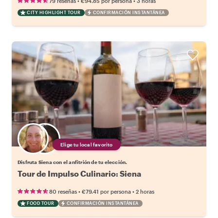
•
•
79 reseñas
€94.85
por persona
3 horas
CITY HIGHLIGHT TOUR
CONFIRMACIÓN INSTANTÁNEA
Elige tu local favorito
Disfruta Siena con el anfitrión de tu elección.
Tour de Impulso Culinario: Siena
•
•
80 reseñas
€79.41
por persona
2 horas
FOOD TOUR
CONFIRMACIÓN INSTANTÁNEA