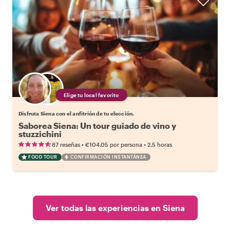
Elige tu local favorito
Disfruta Siena con el anfitrión de tu elección.
Saborea Siena: Un tour guiado de vino y
stuzzichini
•
•
87 reseñas
€104.05
por persona
2.5 horas
FOOD TOUR
CONFIRMACIÓN INSTANTÁNEA
Ver todas las experiencias en Siena