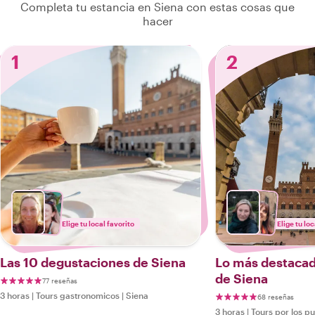
Completa tu estancia en Siena con estas cosas que
hacer
1
2
Elige tu local favorito
Elige tu loc
Las 10 degustaciones de Siena
Lo más destacad
de Siena
77 reseñas
3 horas
|
Tours gastronomicos
|
Siena
68 reseñas
3 horas
|
Tours por los p