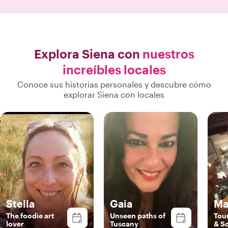
amigos y fa
experiencia,
encarecidamente
que visite Sien
pondremos e
Explora Siena con
nuestros
nuevamente ca
increíbles locales
nuevos visit
Conoce sus historias personales y descubre cómo
explorar Siena con locales
Stella
Gaia
Ma
The foodie art
Unseen paths of
Tou
lover
Tuscany
& S