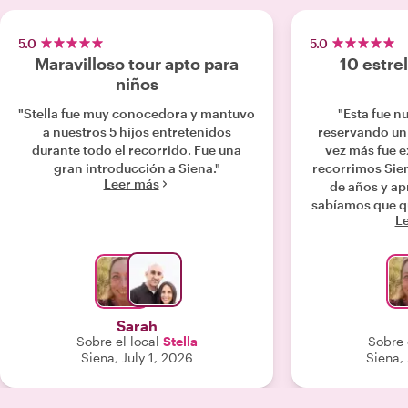
5.0
5.0
Maravilloso tour apto para
10 estrel
niños
"Stella fue muy conocedora y mantuvo
"Esta fue n
a nuestros 5 hijos entretenidos
reservando un 
durante todo el recorrido. Fue una
vez más fue 
gran introducción a Siena."
recorrimos Sien
Leer más
de años y a
sabíamos que q
L
ella nue
regresára
familiares. Com
una visión incr
cultura y las 
especialmen
Sarah
historias detrá
Sobre el local
Stella
Sobre 
rivalidades y 
Siena, July 1, 2026
Siena,
que fue nue
aprendimo
disfrutamos c