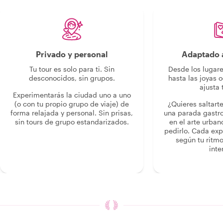
Privado y personal
Adaptado a
Tu tour es solo para ti. Sin
Desde los lugar
desconocidos, sin grupos.
hasta las joyas o
ajusta 
Experimentarás la ciudad uno a uno
(o con tu propio grupo de viaje) de
¿Quieres saltart
forma relajada y personal. Sin prisas,
una parada gastr
sin tours de grupo estandarizados.
en el arte urban
pedirlo. Cada ex
según tu ritmo
inte