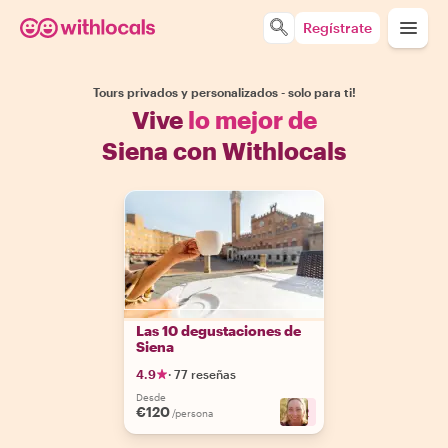
Regístrate
Tours privados y personalizados - solo para ti!
Vive
lo mejor de
Siena con Withlocals
Las 10 degustaciones de
Siena
4.9
·
77 reseñas
Desde
€120
+
2
/persona