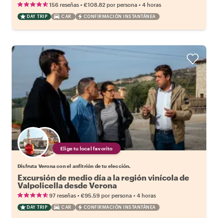
•
•
156 reseñas
€108.82
por persona
4 horas
DAY TRIP
CAR
CONFIRMACIÓN INSTANTÁNEA
Elige tu local favorito
Disfruta Verona con el anfitrión de tu elección.
Excursión de medio día a la región vinícola de
Valpolicella desde Verona
•
•
97 reseñas
€95.59
por persona
4 horas
DAY TRIP
CAR
CONFIRMACIÓN INSTANTÁNEA