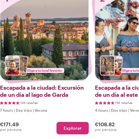
Elige a tu local favorito
Elige a tu l
Escapada a la ciudad: Excursión
Escapada a la ci
de un día al lago de Garda
de un día al este
Garda
106 reseñas
156 reseñas
7 hours
|
Day trips
|
Verona
4 hours
|
Day trips
|
Vero
€171.49
€108.82
Explorar
por persona
por persona