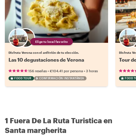
Elige tu local favorito
Disfruta Verona con el anfitrión de tu elección.
Disfruta Ve
Las 10 degustaciones de Verona
Tour d
•
•
156 reseñas
€104.41
por persona
3 horas
FOOD TOUR
CONFIRMACIÓN INSTANTÁNEA
FOOD 
1 Fuera De La Ruta Turistica en
Santa margherita