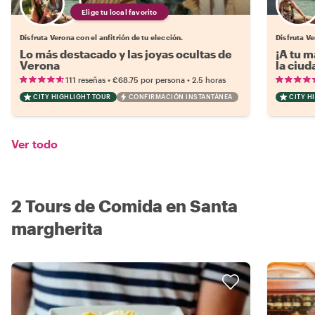
Elige tu local favorito
Disfruta Verona con el anfitrión de tu elección.
Disfruta Ve
Lo más destacado y las joyas ocultas de
¡A tu m
Verona
la ciu
•
•
111 reseñas
€68.75
por persona
2.5 horas
CITY HIGHLIGHT TOUR
CONFIRMACIÓN INSTANTÁNEA
CITY H
Ver todo
2 Tours de Comida en Santa
margherita