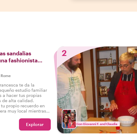
2
as sandalias
una fashionista
|
Rome
Francesca te da la
equeño estudio familiar
 a hacer tus propias
s de alta calidad.
 tu propio recuerdo en
ra muy local mientras
 familiar. ¡100%
100% local!
Explorar
Con Giovanni F. and Claudia