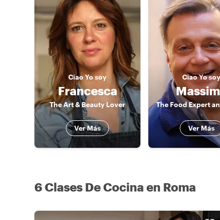
Ciao
Yo soy
Ciao
Yo so
Francesca
Massim
The Art & Beauty Lover
Ver Más
Ver Más
6 Clases De Cocina en Roma