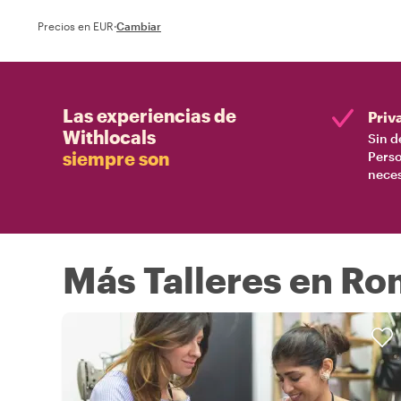
Precios en EUR
·
Cambiar
Las experiencias de
Priv
Withlocals
Sin d
siempre son
Perso
nece
Más Talleres en R