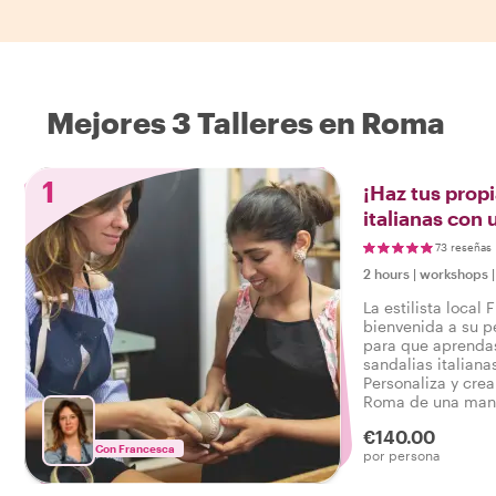
Mejores 3 Talleres en Roma
1
¡Haz tus propi
italianas con 
local!
73 reseñas
2 hours
|
workshops
La estilista local 
bienvenida a su p
para que aprendas
sandalias italiana
Personaliza y crea
Roma de una mane
apoyas una pasión
€140.00
personalizable y 
Con Francesca
por persona