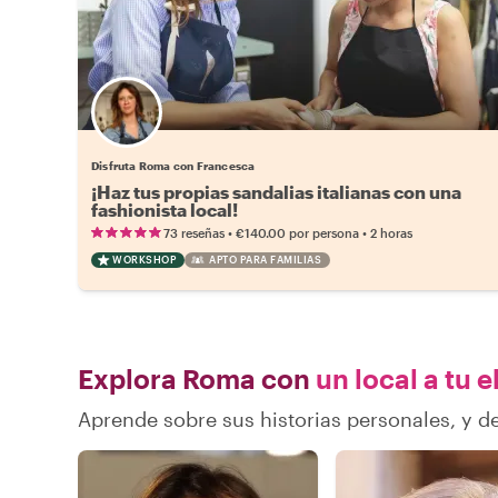
Disfruta Roma con Francesca
¡Haz tus propias sandalias italianas con una
fashionista local!
•
•
73 reseñas
€140.00
por persona
2 horas
WORKSHOP
APTO PARA FAMILIAS
Explora Roma con
un local a tu 
Aprende sobre sus historias personales, y