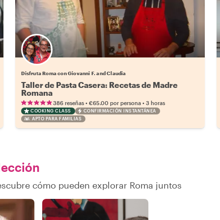
Disfruta Roma con Giovanni F. and Claudia
Taller de Pasta Casera: Recetas de Madre
Romana
•
•
386 reseñas
€65.00
por persona
3 horas
COOKING CLASS
CONFIRMACIÓN INSTANTÁNEA
APTO PARA FAMILIAS
elección
 descubre cómo pueden explorar Roma juntos