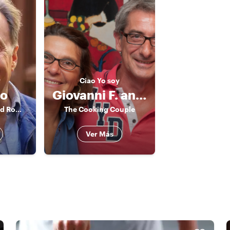
y
Ciao
Yo soy
o
Giovanni F. and Claudia
The Food Expert and Rome connoisseur
The Cooking Couple
Ver Más