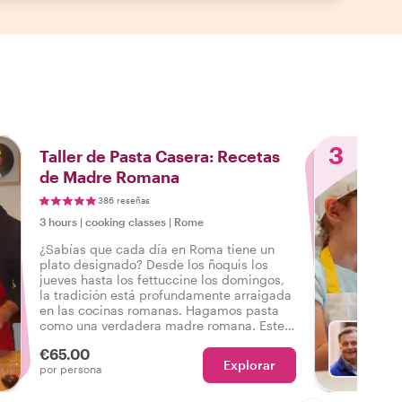
3
Taller de Pasta Casera: Recetas
de Madre Romana
386 reseñas
3 hours
|
cooking classes
|
Rome
¿Sabías que cada día en Roma tiene un
plato designado? Desde los ñoquis los
jueves hasta los fettuccine los domingos,
la tradición está profundamente arraigada
en las cocinas romanas. Hagamos pasta
como una verdadera madre romana. Este
es un festín para adultos y también una
€65.00
oportunidad para que los niños aprendan
Explorar
Con M
por persona
el arte de la cocina romana.