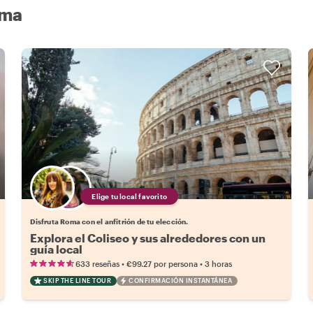
oma
Elige tu local favorito
Disfruta Roma con el anfitrión de tu elección.
Explora el Coliseo y sus alrededores con un
guía local
•
•
633 reseñas
€99.27
por persona
3 horas
SKIP THE LINE TOUR
CONFIRMACIÓN INSTANTÁNEA