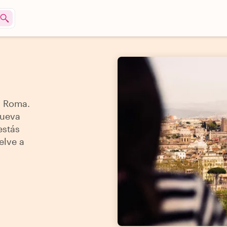
n Roma.
nueva
estás
elve a