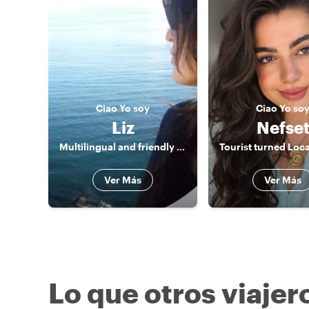
Ciao
Yo soy
Ciao
Yo so
Liz
Nefse
Multilingual and friendly Tour Guide
Ver Más
Ver Más
Lo que otros viajer