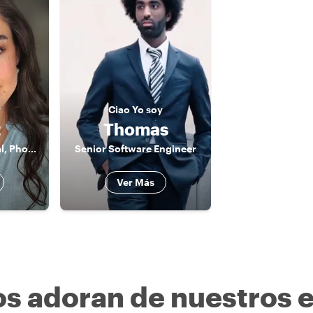
y
Ciao
Yo soy
t
Thomas
Tourist turned Local, Photographer
Senior Software Engineer
Ver Más
os adoran de nuestros 