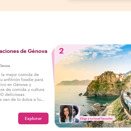
2
taciones de Génova
Genoa
r la mejor comida de
u anfitrión foodie para
mico en Génova y
jos de comida y cultura
 10 deliciosas
 van de lo dulce a lo
bebidas en un sabroso
o en Génova.
Explorar
Elige a tu local favorito