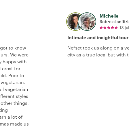
Michelle
Sobre el anfitr
13 ju
Intimate and insightful tour
 got to know
Nefset took us along on a v
ours. We were
city as a true local but with
y happy with
terest for
ld. Prior to
 vegetarian.
ll vegetarian
fferent styles
other things.
ting
rn a lot of
 Thomas made us