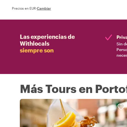
Precios en EUR
·
Cambiar
Las experiencias de
Priv
Withlocals
Sin d
siempre son
Perso
nece
Más Tours en Porto