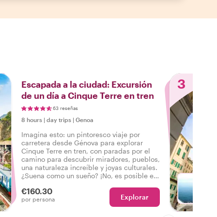
3
Escapada a la ciudad: Excursión
de un día a Cinque Terre en tren
63 reseñas
8 hours
|
day trips
|
Genoa
Imagina esto: un pintoresco viaje por
carretera desde Génova para explorar
Cinque Terre en tren, con paradas por el
camino para descubrir miradores, pueblos,
una naturaleza increíble y joyas culturales.
¿Suena como un sueño? ¡No, es posible en
una excursión de un día de Withlocals con
€160.30
un anfitrión local al mando!
Explorar
Con Li
por persona