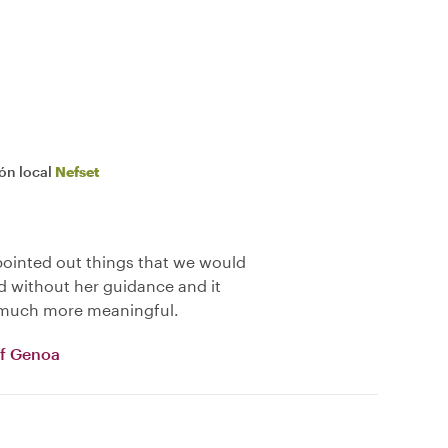
ión local
Nefset
pointed out things that we would
 without her guidance and it
 much more meaningful.
of Genoa