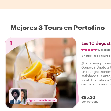
Mejores 3 Tours en Portofino
1
Las 10 degus
63 reseñas
3 hours
|
food tours
|
¿Listo para proba
Génova? Únete a t
un tour gastronó
satisface tus anto
local. Disfruta de
degustaciones que
salado, así como 
tour gastronómic
€85.30
Elige a tu local favorito
por persona