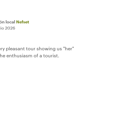
ión local
Nefset
lio 2026
ery pleasant tour showing us "her"
 the enthusiasm of a tourist.