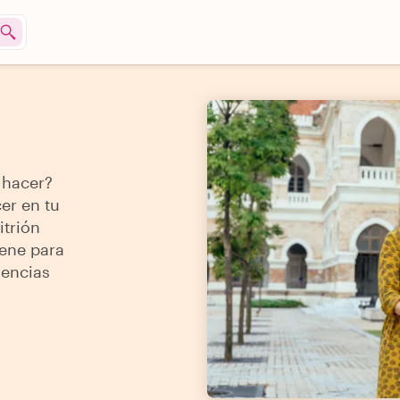
 hacer?
er en tu
itrión
iene para
iencias