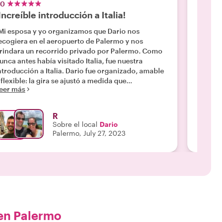
.0
5.0
Increíble introducción a Italia!
Revie
Mi esposa y yo organizamos que Dario nos
"Tuvimo
ecogiera en el aeropuerto de Palermo y nos
recorri
rindara un recorrido privado por Palermo. Como
nuestro
unca antes había visitado Italia, fue nuestra
Los ma
ntroducción a Italia. Dario fue organizado, amable
incluso
 flexible: la gira se ajustó a medida que
comida 
eer más
Leer m
vanzábamos para permitirnos tener nuestro
vez, qu
rimer Caffe Doppio italiano, el mejor de Italia. Él
almuerz
staba muy bien informado sobre la ciudad.
recomen
R
erminamos nuestro recorrido con un Aperol Spritz
Sobre el local
Dario
 cerveza en la playa disfrutando de una vista
Palermo, July 27, 2023
ncreíble. No podemos recomendar a Dario lo
uficiente y planeamos regresar a Palermo en
uestra próxima visita y hacer un tour de vino y
omida con él. Muchas gracias por comenzar
uestras vacaciones de una manera tan memorable
espués de un vuelo de 17 horas desde Australia."
en Palermo