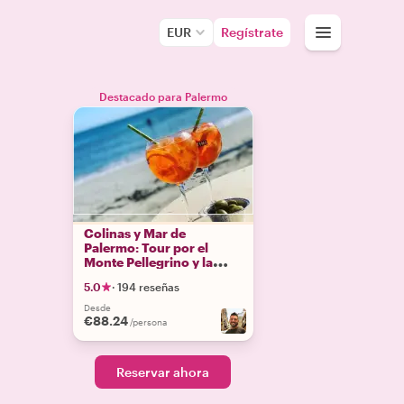
EUR
Regístrate
Destacado para Palermo
Colinas y Mar de
Palermo: Tour por el
Monte Pellegrino y la
Playa de Mondello con
5.0
·
194 reseñas
Spritz y Comida
Desde
€88.24
/persona
Reservar ahora