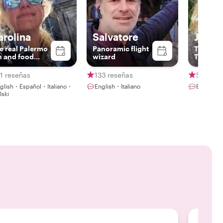
arolina
Salvatore
Julie
e real Palermo
Panoramic flight
The Wor
n and food
wizard
Travelle
ver
1 reseñas
133 reseñas
5 reseñ
glish・Español・Italiano・
English・Italiano
English・
lski