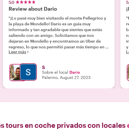
5.0
5
Review about Dario
¡
"¡Lo pasé muy bien visitando el monte Pellegrino y
"
la playa de Mondello! Darío es un guía muy
r
informado y tan agradable que sientes que estás
b
saliendo con un amigo. Solicitamos que nos
n
dejaran en Mondello y encontramos un Uber de
i
regreso, lo que nos permitió pasar más tiempo en la
y
Leer más
L
playa. Gracias Darío!"
a
p
e
S
T
Sobre el local
Dario
y
Palermo, August 27, 2023
i
s
n
c
n
d
s tours en coche privados con locales