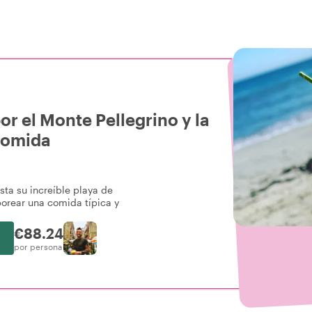
or el Monte Pellegrino y la
 Comida
ta su increíble playa de
borear una comida típica y
€88.24
por persona