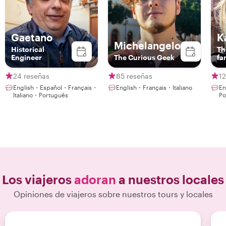
Gaetano
K
Michelangelo
Historical
Th
Engineer
The Curious Geek
fa
lo
24 reseñas
85 reseñas
12
English・Español・Français・
English・Français・Italiano
En
Italiano・Português
Po
Los viajeros
adoran
a nuestros locales
Opiniones de viajeros sobre nuestros tours y locales