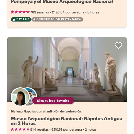
Pompeya y el Museo Arqueológico Nacional
•
•
763 reseñas
€126.84
por persona
5 horas
DAY TRIP
CONFIRMACIÓN INSTANTÁNEA
Elige tu local favorito
Disfruta Napoles con el anfitrión de tu elección.
Museo Arqueológico Nacional: Nápoles Antigua
en 2 Horas
•
•
914 reseñas
€50.74
por persona
2 horas