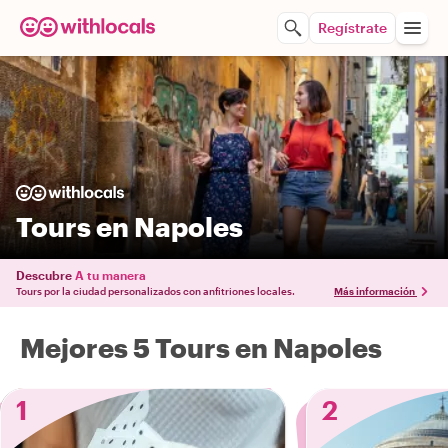
Regístrate
Tours en Napoles
Descubre
A tu manera
Tours por la ciudad personalizados con anfitriones locales.
Más información
Mejores 5 Tours en Napoles
1
2