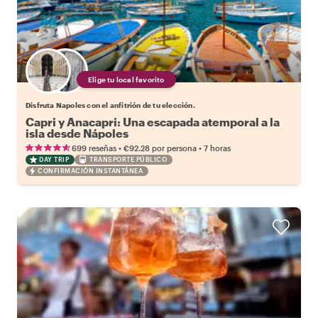
Elige tu local favorito
Disfruta Napoles con el anfitrión de tu elección.
Capri y Anacapri: Una escapada atemporal a la
isla desde Nápoles
•
•
699 reseñas
€92.28
por persona
7 horas
DAY TRIP
TRANSPORTE PÚBLICO
CONFIRMACIÓN INSTANTÁNEA