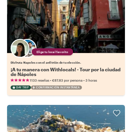
Elige tu local favorito
Disfruta Napoles con el anfitrión de tu elección.
¡A tu manera con Withlocals! - Tour por la ciudad
de Nápoles
•
•
1133 reseñas
€87.83
por persona
3 horas
DAY TRIP
CONFIRMACIÓN INSTANTÁNEA