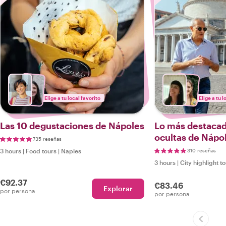
Elige a tu local favorito
Elige a tu l
Las 10 degustaciones de Nápoles
Lo más destacado
ocultas de Nápo
735 reseñas
3 hours
|
Food tours
|
Naples
310 reseñas
3 hours
|
City highlight t
€92.37
€83.46
Explorar
por persona
por persona