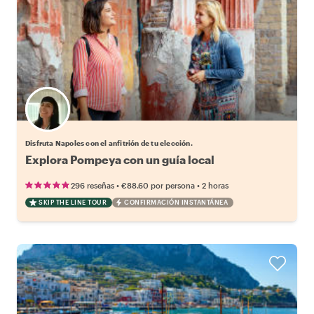
Elige tu local favorito
Disfruta Napoles con el anfitrión de tu elección.
Explora Pompeya con un guía local
•
•
296 reseñas
€88.60
por persona
2 horas
SKIP THE LINE TOUR
CONFIRMACIÓN INSTANTÁNEA