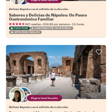
Disfruta Napoles con el anfitrión de tu elección.
Sabores y Delicias de Nápoles: Un Paseo
Gastronómico Familiar
•
•
801 reseñas
€56.99
por persona
2.5 horas
FOOD TOUR
CONFIRMACIÓN INSTANTÁNEA
APTO PARA FAMILIAS
Elige tu local favorito
Disfruta Napoles con el anfitrión de tu elección.