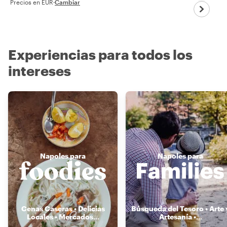
Precios en EUR
·
Cambiar
Experiencias para todos los
intereses
Napoles para
Napoles para
Cenas Caseras • Delicias
Búsqueda del Tesoro • Arte 
Locales • Mercados
...
Artesanía •
...