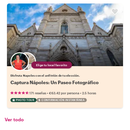
Elige tu local favorito
Disfruta Napoles con el anfitrión de tu elección.
Captura Nápoles: Un Paseo Fotográfico
•
•
171 reseñas
€63.42
por persona
2.5 horas
PHOTO TOUR
CONFIRMACIÓN INSTANTÁNEA
Ver todo