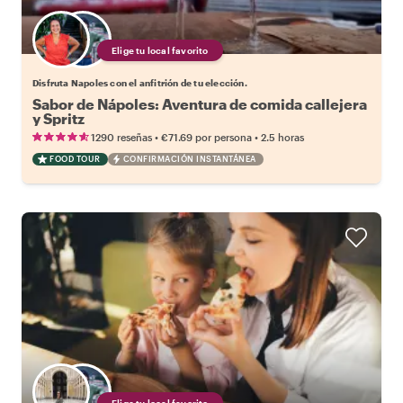
Elige tu local favorito
Disfruta Napoles con el anfitrión de tu elección.
Sabor de Nápoles: Aventura de comida callejera
y Spritz
•
•
1290 reseñas
€71.69
por persona
2.5 horas
FOOD TOUR
CONFIRMACIÓN INSTANTÁNEA
Elige tu local favorito