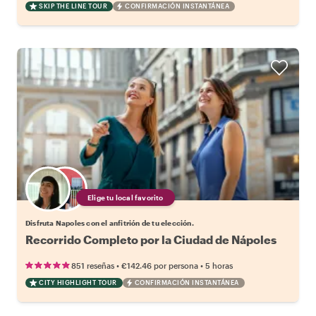
SKIP THE LINE TOUR
CONFIRMACIÓN INSTANTÁNEA
Elige tu local favorito
Disfruta Napoles con el anfitrión de tu elección.
Recorrido Completo por la Ciudad de Nápoles
•
•
851 reseñas
€142.46
por persona
5 horas
CITY HIGHLIGHT TOUR
CONFIRMACIÓN INSTANTÁNEA