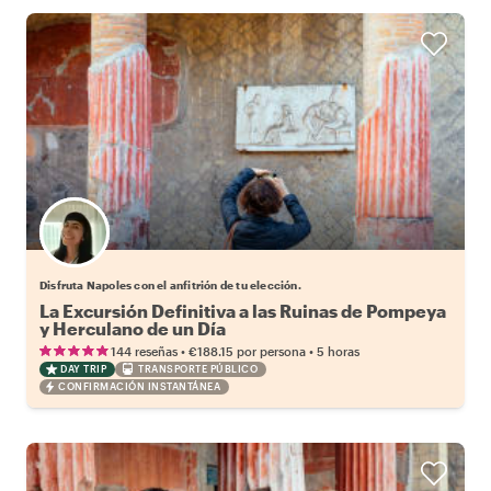
Elige tu local favorito
Disfruta Napoles con el anfitrión de tu elección.
La Excursión Definitiva a las Ruinas de Pompeya
y Herculano de un Día
•
•
144 reseñas
€188.15
por persona
5 horas
DAY TRIP
TRANSPORTE PÚBLICO
CONFIRMACIÓN INSTANTÁNEA