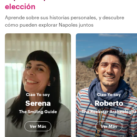
elección
Aprende sobre sus historias personales, y descubre
cómo pueden explorar Napoles juntos
Ciao
Yo soy
Ciao
Yo soy
Serena
Roberto
The Smiling Guide
The Rockstar Archeologist
Ver Más
Ver Más