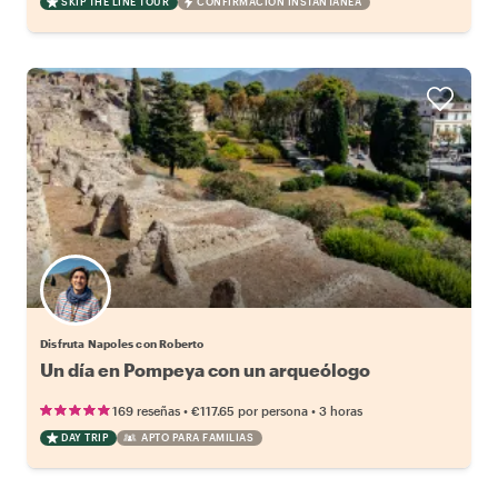
SKIP THE LINE TOUR
CONFIRMACIÓN INSTANTÁNEA
Disfruta Napoles con Roberto
Un día en Pompeya con un arqueólogo
•
•
169 reseñas
€117.65
por persona
3 horas
DAY TRIP
APTO PARA FAMILIAS