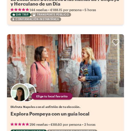
y Herculano de un Día
•
•
144 reseñas
€188.15
por persona
5 horas
DAY TRIP
TRANSPORTE PÚBLICO
CONFIRMACIÓN INSTANTÁNEA
Elige tu local favorito
Disfruta Napoles con el anfitrión de tu elección.
Explora Pompeya con un guía local
•
•
296 reseñas
€88.60
por persona
2 horas