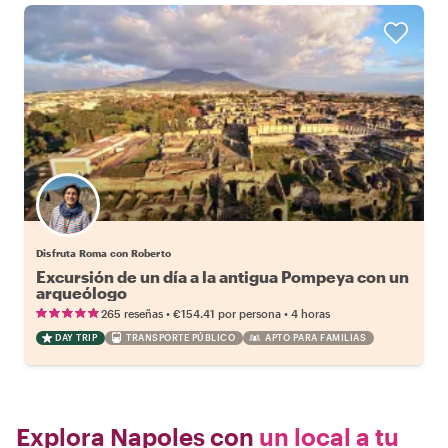
Disfruta Roma con Roberto
Excursión de un día a la antigua Pompeya con un
arqueólogo
•
•
265 reseñas
€154.41
por persona
4 horas
DAY TRIP
TRANSPORTE PÚBLICO
APTO PARA FAMILIAS
Explora Napoles con
un local a tu