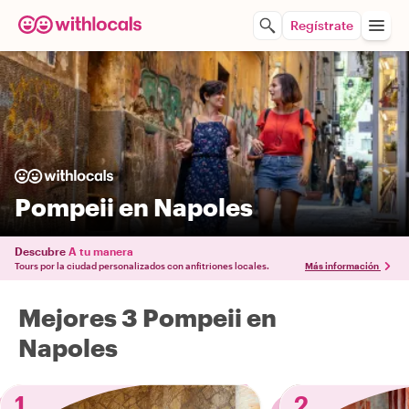
Regístrate
Pompeii en Napoles
Descubre
A tu manera
Tours por la ciudad personalizados con anfitriones locales.
Más información
Mejores 3 Pompeii en
Napoles
1
2