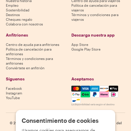
Nuestra historia
Centro de ayuda para viajeros
Empleo
Política de cancelación para
Sostenibilidad
viajeros
Destinos
Términos y condiciones para
Cheques regalo
viajeros
Colabora con nosotros
Anfitriones
Descarga nuestra app
Centro de ayuda para anfitriones
App Store
Política de cancelación para
Google Play Store
anfitriones
Términos y condiciones para
anfitriones
Conviértete en anfitrión
Síguenos
Aceptamos
Mastercard, Visa, Amex, Di
Facebook
Instagram
YouTube
La disponibilidad varía según el destino
Consentimiento de cookies
©
2026
Withlocals.com
|
Política de privacidad
|
Cookies
|
Mapa del
sitio
¡Usamos cookies para asegurarnos de