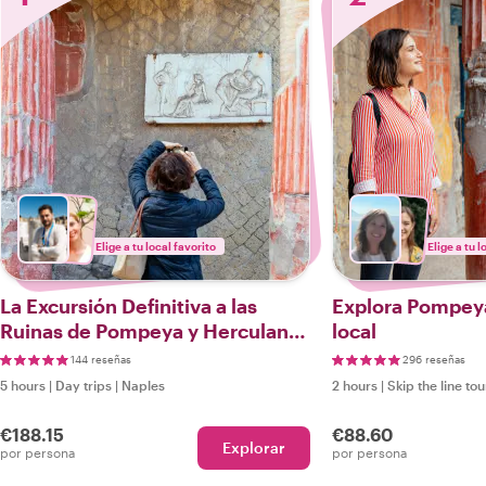
Elige a tu local favorito
Elige a tu l
La Excursión Definitiva a las
Explora Pompeya
Ruinas de Pompeya y Herculano
local
de un Día
144 reseñas
296 reseñas
5 hours
|
Day trips
|
Naples
2 hours
|
Skip the line tou
€188.15
€88.60
Explorar
por persona
por persona