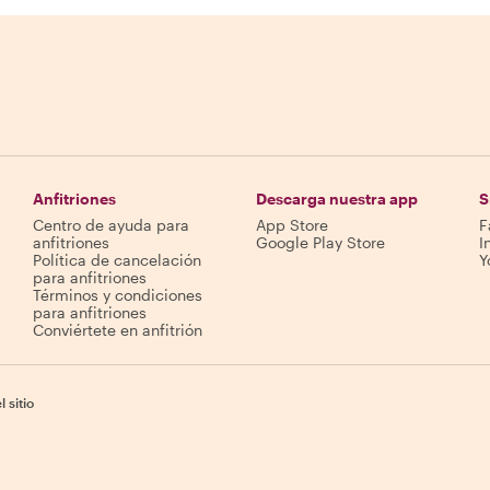
Anfitriones
Descarga nuestra app
S
Centro de ayuda para
App Store
F
anfitriones
Google Play Store
I
Política de cancelación
Y
para anfitriones
Términos y condiciones
para anfitriones
Conviértete en anfitrión
 sitio