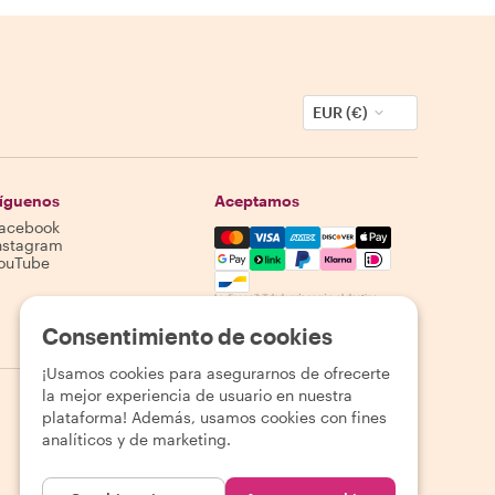
EUR (€)
íguenos
Aceptamos
acebook
Mastercard, Visa, Amex, Discover,
nstagram
ouTube
La disponibilidad varía según el destino
Consentimiento de cookies
¡Usamos cookies para asegurarnos de ofrecerte
la mejor experiencia de usuario en nuestra
plataforma! Además, usamos cookies con fines
analíticos y de marketing.