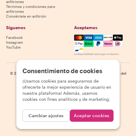
anfitriones
Términos y condiciones para
anfitriones
Conviértete en anfitrión
Síguenos
Aceptamos
Mastercard, Visa, Amex, Di
Facebook
Instagram
YouTube
La disponibilidad varía según el destino
Consentimiento de cookies
©
2026
Withlocals.com
|
Política de privacidad
|
Cookies
|
Mapa del
sitio
¡Usamos cookies para asegurarnos de
ofrecerte la mejor experiencia de usuario en
nuestra plataforma! Además, usamos
cookies con fines analíticos y de marketing.
Cambiar ajustes
Aceptar cookies