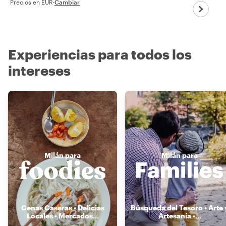
Precios en EUR
·
Cambiar
Experiencias para todos los
intereses
Milán para
Milán para
Cenas Caseras • Delicias
Búsqueda del Tesoro • Arte 
Locales • Mercados
...
Artesanía •
...