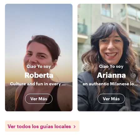
Ciao
Yo soy
Ciao
Yo soy
Roberta
Arianna
Culture and fun in every step and bite
an authentic Milanese local, sociologist and tour leader
Ver Más
Ver Más
Ver todos los guías locales