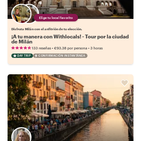
Elige tu local favorito
Disfruta Milán con el anfitrión de tu elección.
¡A tu manera con Withlocals! - Tour por la ciudad
de Milán
•
•
133 reseñas
€93.38
por persona
3 horas
DAY TRIP
CONFIRMACIÓN INSTANTÁNEA