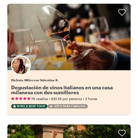
Disfruta Milán con Valentina R.
Degustación de vinos italianos en una casa
milanesa con dos sumilleres
•
•
76 reseñas
€81.18
por persona
3 horas
WINE & BEER TOUR
APTO PARA FAMILIAS