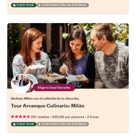
FOOD TOUR
CONFIRMACIÓN INSTANTÁNEA
Elige tu local favorito
Disfruta Milán con el anfitrión de tu elección.
Tour Arranque Culinario: Milán
•
•
391 reseñas
€80.88
por persona
2 horas
FOOD TOUR
CONFIRMACIÓN INSTANTÁNEA