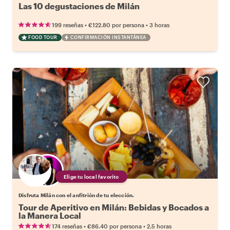
Las 10 degustaciones de Milán
•
•
199 reseñas
€122.80
por persona
3 horas
FOOD TOUR
CONFIRMACIÓN INSTANTÁNEA
Elige tu local favorito
Disfruta Milán con el anfitrión de tu elección.
Tour de Aperitivo en Milán: Bebidas y Bocados a
la Manera Local
•
•
174 reseñas
€86.40
por persona
2.5 horas