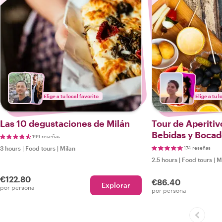
Elige a tu local favorito
Elige a tu l
Las 10 degustaciones de Milán
Tour de Aperitiv
Bebidas y Bocad
199 reseñas
Local
3 hours
|
Food tours
|
Milan
174 reseñas
2.5 hours
|
Food tours
|
M
€122.80
€86.40
Explorar
por persona
por persona