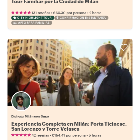
Tour Familiar por la Ciudad de Milán
•
•
131 reseñas
€60.30
por persona
2 horas
CITY HIGHLIGHT TOUR
CONFIRMACIÓN INSTANTÁNEA
APTO PARA FAMILIAS
Disfruta Milán con Omar
Experiencia Completa en Milán: Porta Ticinese,
San Lorenzo y Torre Velasca
•
•
42 reseñas
€154.41
por persona
5 horas