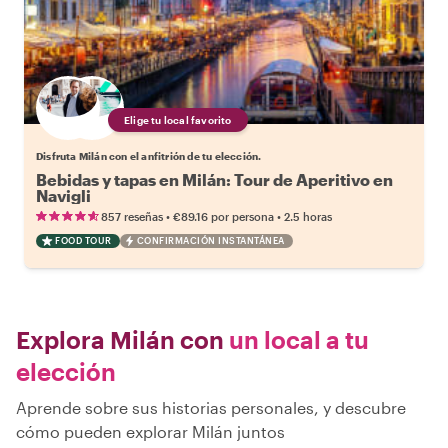
Elige tu local favorito
Disfruta Milán con el anfitrión de tu elección.
Bebidas y tapas en Milán: Tour de Aperitivo en
Navigli
•
•
857 reseñas
€89.16
por persona
2.5 horas
FOOD TOUR
CONFIRMACIÓN INSTANTÁNEA
Explora Milán con
un local a tu
elección
Aprende sobre sus historias personales, y descubre
cómo pueden explorar Milán juntos