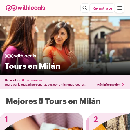
Regístrate
Tours en Milán
Descubre
A tu manera
Tours por la ciudad personalizados con anfitriones locales.
Más información
Mejores 5 Tours en Milán
1
2