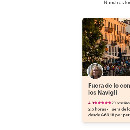
Nuestros lo
Fuera de lo co
los Navigli
4.9
29 reseñas
2,5 horas
•
Fuera de 
desde €66.18 por pe