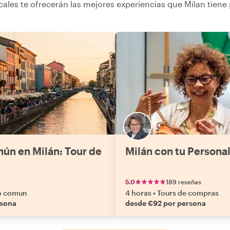
cales te ofrecerán las mejores experiencias que Milan tiene 
T
E
o
mún en Milán: Tour de
Milán con tu Persona
5.0
189 reseñas
lo comun
4 horas
•
Tours de compras
rsona
desde €92 por persona