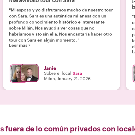
Maravilloso tour con Sara
¡
b
"Mi esposo y yo disfrutamos mucho de nuestro tour
con Sara. Sara es una auténtica milanesa con un
"
profundo conocimiento histórico e interesante
u
sobre Milán. Nos ayudó a ver cosas que no
c
habríamos visto sin ella. Nos encantaría hacer otro
p
tour con Sara en algún momento. "
l
Leer más
d
L
d
d
fá
Janie
i
Sobre el local
Sara
a
Milan, January 21, 2026
p
l
s
c
D
t
e
h
s fuera de lo común privados con local
m