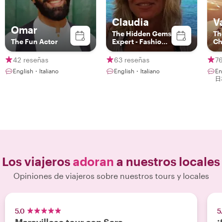
Claudia
V
Omar
The Hidden Gems
Th
The Fun Actor
Expert - Fashion
Ch
& Photography
Lover
42 reseñas
63 reseñas
7
English・Italiano
English・Italiano
En
日
Los viajeros
adoran
a nuestros locales
Opiniones de viajeros sobre nuestros tours y locales
5.0
5