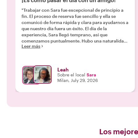
¡Es como pasar el día con un amigo!
"Trabajar con Sara fue excepcional de principio a
fin. El proceso de reserva fue sencillo y ella se
comunicó de forma rápida y clara para ayudarnos a
que nuestro día fuera un éxito. El día de la
experiencia, Sara llegó temprano, así que
comenzamos puntualmente. Hubo una naturalidad
Leer más
y fluidez tan grandes en nuestra conversación que
disfruté mucho aprendiendo sobre su trabajo y la
moda de Milán. Le pedí a Sara que me ayudara a
encontrar algunos artículos muy específicos y
Leah
¡cumplió al 100%! Las tiendas fueron fantásticas, la
Sobre el local
Sara
ropa y los accesorios eran exactamente lo que
Milan, July 29, 2026
estaba buscando, y además me dio una lista de
tiendas a las que volver en mi tiempo libre. Si estás
pensando en reservar con Sara, no lo pienses más,
¡hazlo y prepárate para un día maravilloso en
Milán!"
Los mejore