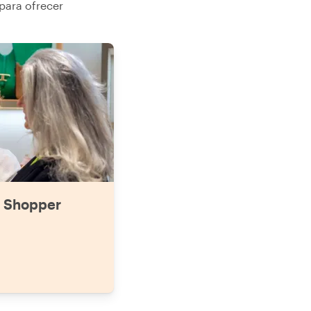
para ofrecer
rabajar con una experta local fue fundamental.
stoy deseando volver a Milán y sin duda reservaré
tro tour de compras con Sara."
l Shopper