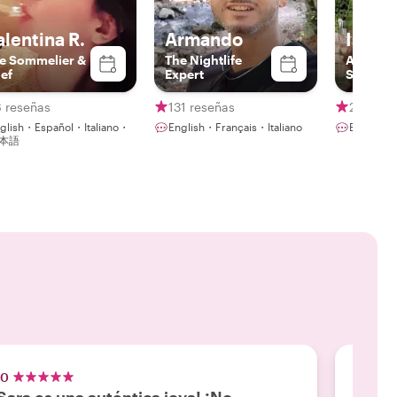
alentina R.
Armando
Isa
e Sommelier &
The Nightlife
A Passio
ef
Expert
Storytel
Blending
History,
6 reseñas
131 reseñas
28 rese
Meaning
glish・Español・Italiano・
English・Français・Italiano
English・
Connect
本語
.0
5.0