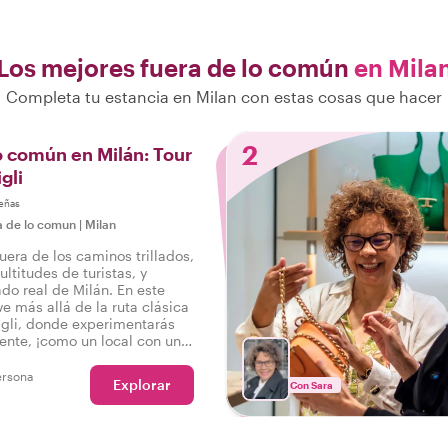
Los mejores fuera de lo común
en Mila
Completa tu estancia en Milan con estas cosas que hacer
2
o común en Milán: Tour
gli
eñas
a de lo comun
|
Milan
uera de los caminos trillados,
ultitudes de turistas, y
ado real de Milán. En este
ve más allá de la ruta clásica
igli, donde experimentarás
rente, ¡como un local con un
!
ersona
Explorar
Con Sara