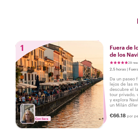
1
Fuera de l
de los Navi
29 res
2,5 horas
|
Fuer
Da un paseo f
lejos de las m
descubre el l
tour privado, 
y explora Nav
un Milán dife
local a tu lado
€66.18
por p
Con Sara