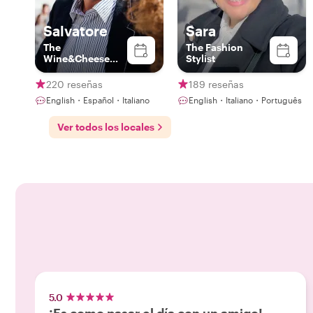
Salvatore
Sara
The
The Fashion
Wine&Cheese
Stylist
Expert
220 reseñas
189 reseñas
English・Español・Italiano
English・Italiano・Português
Ver todos los locales
5.0