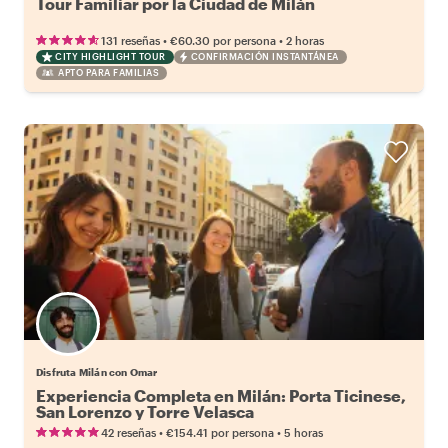
Tour Familiar por la Ciudad de Milán
•
•
131 reseñas
€60.30
por persona
2 horas
CITY HIGHLIGHT TOUR
CONFIRMACIÓN INSTANTÁNEA
APTO PARA FAMILIAS
Disfruta Milán con Omar
Experiencia Completa en Milán: Porta Ticinese,
San Lorenzo y Torre Velasca
•
•
42 reseñas
€154.41
por persona
5 horas