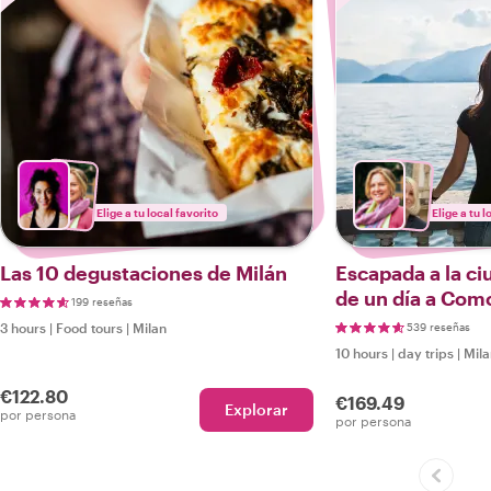
Elige a tu local favorito
Elige a tu l
Las 10 degustaciones de Milán
Escapada a la ci
de un día a Como
199 reseñas
Lugano desde M
3 hours
|
Food tours
|
Milan
539 reseñas
10 hours
|
day trips
|
Mila
€122.80
€169.49
Explorar
por persona
por persona