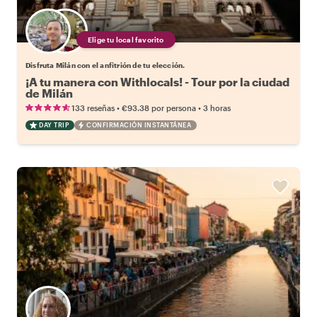
Elige tu local favorito
Disfruta Milán con el anfitrión de tu elección.
¡A tu manera con Withlocals! - Tour por la ciudad
de Milán
•
•
133 reseñas
€93.38
por persona
3 horas
DAY TRIP
CONFIRMACIÓN INSTANTÁNEA