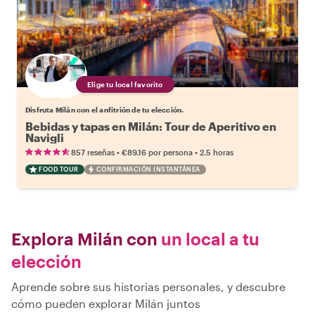
Elige tu local favorito
Disfruta Milán con el anfitrión de tu elección.
Bebidas y tapas en Milán: Tour de Aperitivo en
Navigli
•
•
857 reseñas
€89.16
por persona
2.5 horas
FOOD TOUR
CONFIRMACIÓN INSTANTÁNEA
Explora Milán con
un local a tu
elección
Aprende sobre sus historias personales, y descubre
cómo pueden explorar Milán juntos