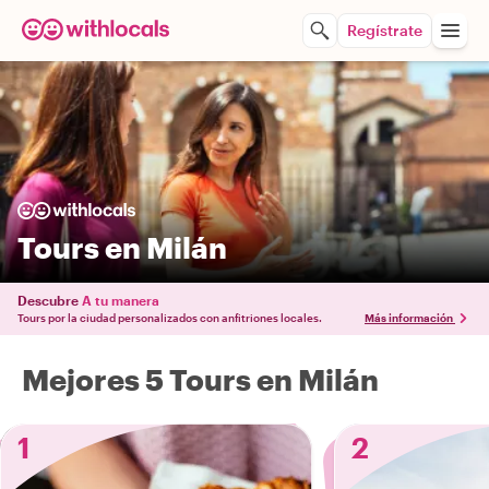
Regístrate
Tours en Milán
Descubre
A tu manera
Tours por la ciudad personalizados con anfitriones locales.
Más información
Mejores 5 Tours en Milán
1
2