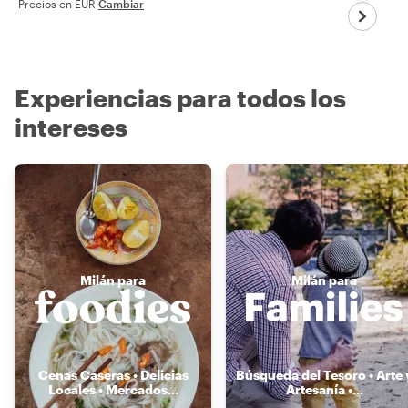
Precios en EUR
·
Cambiar
Experiencias para todos los
intereses
Milán para
Milán para
Cenas Caseras • Delicias
Búsqueda del Tesoro • Arte 
Locales • Mercados
...
Artesanía •
...