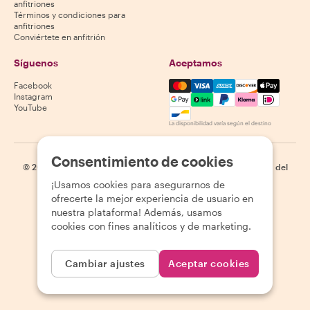
anfitriones
Términos y condiciones para
anfitriones
Conviértete en anfitrión
Síguenos
Aceptamos
Mastercard, Visa, Amex, Di
Facebook
Instagram
YouTube
La disponibilidad varía según el destino
Consentimiento de cookies
©
2026
Withlocals.com
|
Política de privacidad
|
Cookies
|
Mapa del
sitio
¡Usamos cookies para asegurarnos de
ofrecerte la mejor experiencia de usuario en
nuestra plataforma! Además, usamos
cookies con fines analíticos y de marketing.
Cambiar ajustes
Aceptar cookies