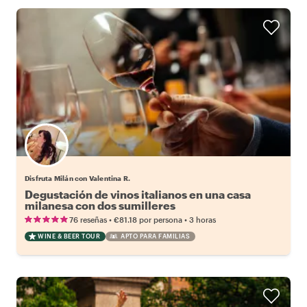
Disfruta Milán con Valentina R.
Degustación de vinos italianos en una casa
milanesa con dos sumilleres
•
•
76 reseñas
€81.18
por persona
3 horas
WINE & BEER TOUR
APTO PARA FAMILIAS