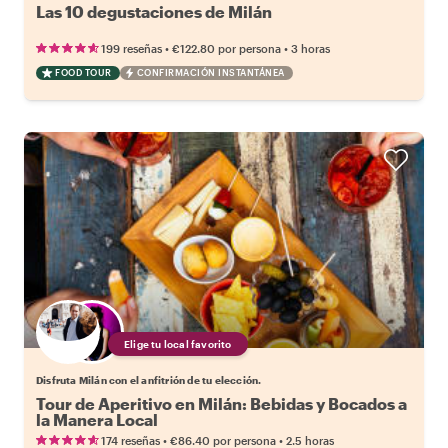
Las 10 degustaciones de Milán
•
•
199 reseñas
€122.80
por persona
3 horas
FOOD TOUR
CONFIRMACIÓN INSTANTÁNEA
Elige tu local favorito
Disfruta Milán con el anfitrión de tu elección.
Tour de Aperitivo en Milán: Bebidas y Bocados a
la Manera Local
•
•
174 reseñas
€86.40
por persona
2.5 horas