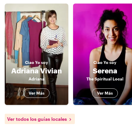
Ciao
Yo soy
Ciao
Yo soy
Adriana Vivian
Serena
Adriana
The Spiritual Local
Ver Más
Ver Más
Ver todos los guías locales