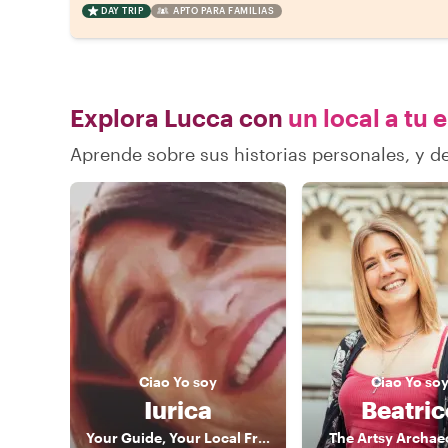
DAY TRIP
APTO PARA FAMILIAS
Explora Lucca con
un local a tu 
Aprende sobre sus historias personales, y 
Ciao
Yo soy
Ciao
Yo so
Iurica
Beatric
Your Guide, Your Local Friend!!! In Livorno, Florence & Pisa
The Artsy Archae