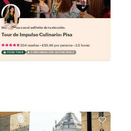
Elige tu local favorito
Disfruta Pisa con el anfitrión de tu elección.
Tour de Impulso Culinario: Pisa
•
•
204 reseñas
€95.96
por persona
2.5 horas
FOOD TOUR
CONFIRMACIÓN INSTANTÁNEA