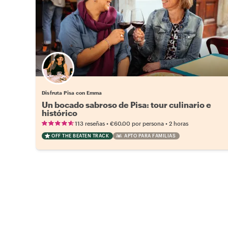
Disfruta Pisa con Emma
Un bocado sabroso de Pisa: tour culinario e
histórico
•
•
113 reseñas
€60.00
por persona
2 horas
OFF THE BEATEN TRACK
APTO PARA FAMILIAS