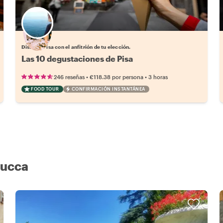
Elige tu local favorito
Disfruta Pisa con el anfitrión de tu elección.
Las 10 degustaciones de Pisa
•
•
246 reseñas
€118.38
por persona
3 horas
FOOD TOUR
CONFIRMACIÓN INSTANTÁNEA
Lucca