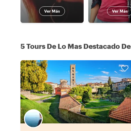
Ver Más
Ver Más
5 Tours De Lo Mas Destacado De
Elige tu local favorito