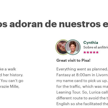
os adoran de nuestros 
Cynthia
Sobre el anfitr
Great visit to Pisa!
ke a walk
Everything went as planned
 her history.
Fantasy at 8:00am in Livorn
 You can’t go
my name card to pick us up
azie Mille,
for the traffic, which was ma
Leaning Tour. So, Lurica cal
different route to avoid the 
English so she facilitated t