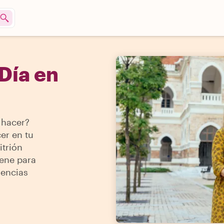
Día en
 hacer?
er en tu
itrión
iene para
iencias