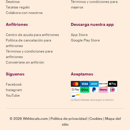
Destinos
Términos y condiciones para
Tarjetas regalo
viajeros
Colabora con nosotros
Anfitriones
Descarga nuestra app
Centro de ayuda para anfitriones
App Store
Política de cancelación para
Google Play Store
anfitriones
Términos y condiciones para
anfitriones
Conviértete en anfitrión
Síguenos
Aceptamos
Mastercard, Visa, Amex, Di
Facebook
Instagram
YouTube
La disponibilidad varía según el destino
©
2026
Withlocals.com
|
Política de privacidad
|
Cookies
|
Mapa del
sitio