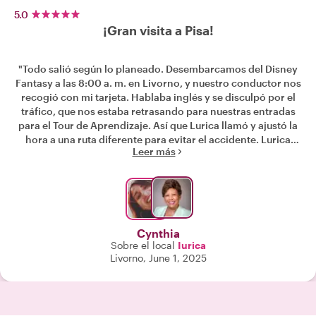
5.0
¡Gran visita a Pisa!
"Todo salió según lo planeado. Desembarcamos del Disney
Fantasy a las 8:00 a. m. en Livorno, y nuestro conductor nos
recogió con mi tarjeta. Hablaba inglés y se disculpó por el
tráfico, que nos estaba retrasando para nuestras entradas
para el Tour de Aprendizaje. Así que Lurica llamó y ajustó la
hora a una ruta diferente para evitar el accidente. Lurica
Leer más
habla inglés, así que facilitó los cambios y ¡no tuvimos que
hacer cola! Fue una visita agradable. Nuestro conductor nos
recogió en el punto de llegada a la hora acordada y
llegamos al barco a tiempo para el almuerzo. Gracias,
Lurica, por adaptar el tour a nuestro horario y preferencias.
¡Ciao, Bella!"
Cynthia
Sobre el local
Iurica
Livorno, June 1, 2025