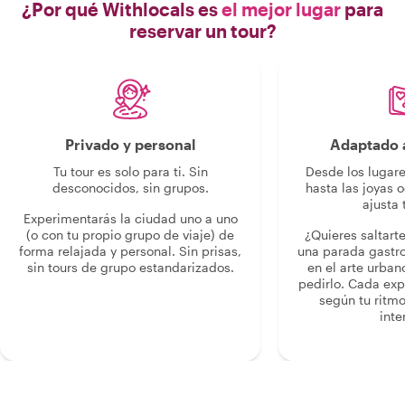
¿Por qué Withlocals es
el mejor lugar
para
reservar un tour?
Privado y personal
Adaptado a
Tu tour es solo para ti. Sin
Desde los lugar
desconocidos, sin grupos.
hasta las joyas o
ajusta 
Experimentarás la ciudad uno a uno
(o con tu propio grupo de viaje) de
¿Quieres saltart
forma relajada y personal. Sin prisas,
una parada gastr
sin tours de grupo estandarizados.
en el arte urban
pedirlo. Cada ex
según tu ritmo
inte