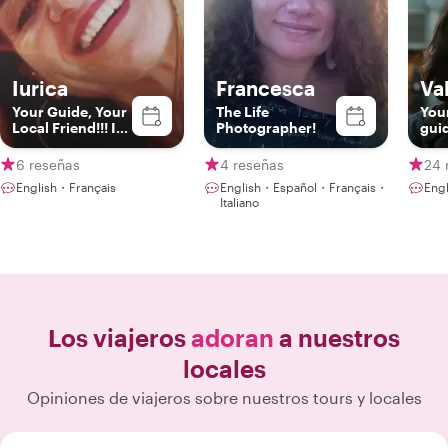
Iurica
Francesca
Va
Your Guide, Your
The Life
Your
Local Friend!!! In
Photographer!
gui
Livorno, Florence
& Pisa
6 reseñas
4 reseñas
24 
English・Français
English・Español・Français・
Engl
Italiano
Los viajeros
adoran
a nuestros
locales
Opiniones de viajeros sobre nuestros tours y locales