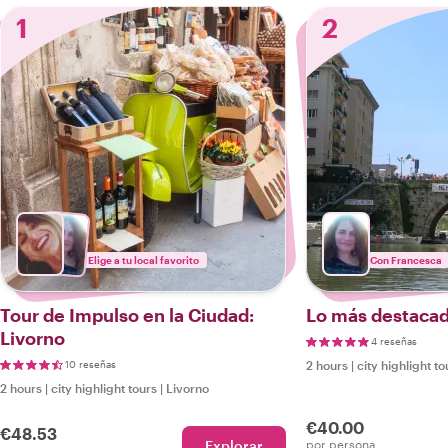
1
2
Elige a tu local favorito
Con Francesca
Tour de Impulso en la Ciudad:
Lo más destacad
Livorno
4 reseñas
10 reseñas
2 hours
|
city highlight to
2 hours
|
city highlight tours
|
Livorno
€40.00
€48.53
Explorar
por persona