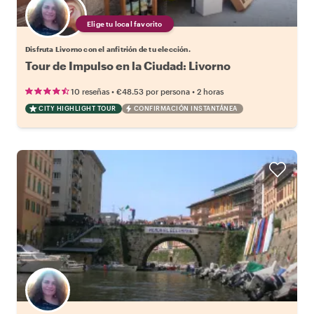
Elige tu local favorito
Disfruta Livorno con el anfitrión de tu elección.
Tour de Impulso en la Ciudad: Livorno
•
•
10 reseñas
€48.53
por persona
2 horas
CITY HIGHLIGHT TOUR
CONFIRMACIÓN INSTANTÁNEA