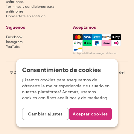
anfitriones
Términos y condiciones para
anfitriones
Conviértete en anfitrión
Síguenos
Aceptamos
Mastercard, Visa, Amex, Di
Facebook
Instagram
YouTube
La disponibilidad varía según el destino
Consentimiento de cookies
©
2026
Withlocals.com
|
Política de privacidad
|
Cookies
|
Mapa del
sitio
¡Usamos cookies para asegurarnos de
ofrecerte la mejor experiencia de usuario en
nuestra plataforma! Además, usamos
cookies con fines analíticos y de marketing.
Cambiar ajustes
Aceptar cookies