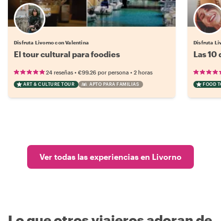
Disfruta Livorno con Valentina
Disfruta Li
El tour cultural para foodies
Las 10
•
•
24 reseñas
€99.26
por persona
2 horas
ART & CULTURE TOUR
APTO PARA FAMILIAS
FOOD 
Ver todas las experiencias en Livorno
Lo que otros viajeros adoran de