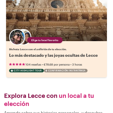
Elige tu local favorito
Disfruta Lecce con el anfitrión de tu elección.
Lo más destacado y las joyas ocultas de Lecce
•
•
104 reseñas
€78.68
por persona
3 horas
CITY HIGHLIGHT TOUR
CONFIRMACIÓN INSTANTÁNEA
Explora Lecce con
un local a tu
elección
Aprende sobre sus historias personales, y descubre