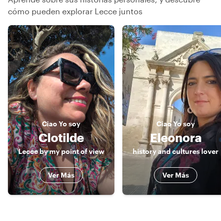
cómo pueden explorar Lecce juntos
Ciao
Yo soy
Ciao
Yo soy
Clotilde
Eleonora
Lecce by my point of view
history and cultures lover
Ver Más
Ver Más