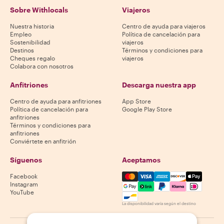
Sobre Withlocals
Viajeros
Nuestra historia
Centro de ayuda para viajeros
Empleo
Política de cancelación para
Sostenibilidad
viajeros
Destinos
Términos y condiciones para
Cheques regalo
viajeros
Colabora con nosotros
Anfitriones
Descarga nuestra app
Centro de ayuda para anfitriones
App Store
Política de cancelación para
Google Play Store
anfitriones
Términos y condiciones para
anfitriones
Conviértete en anfitrión
Síguenos
Aceptamos
Mastercard, Visa, Amex, Di
Facebook
Instagram
YouTube
La disponibilidad varía según el destino