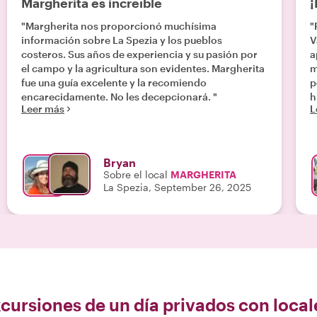
Margherita es increíble
¡
"Margherita nos proporcionó muchísima
"
información sobre La Spezia y los pueblos
V
costeros. Sus años de experiencia y su pasión por
a
el campo y la agricultura son evidentes. Margherita
m
fue una guía excelente y la recomiendo
p
encarecidamente. No les decepcionará. "
h
Leer más
L
a
p
p
c
Bryan
c
Sobre el local
MARGHERITA
e
La Spezia, September 26, 2025
e
e
cursiones de un día privados con local