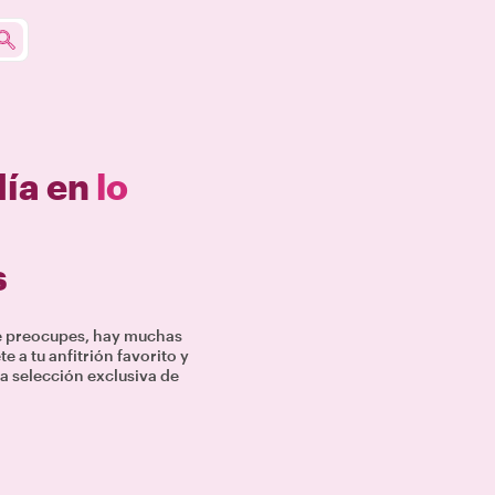
día en
lo
s
te preocupes, hay muchas
 a tu anfitrión favorito y
a selección exclusiva de