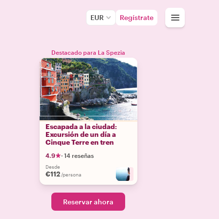
EUR
Regístrate
Destacado para La Spezia
Escapada a la ciudad:
Excursión de un día a
Cinque Terre en tren
4.9
·
14 reseñas
Desde
€112
+
2
/persona
Reservar ahora