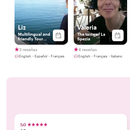
Liz
Valeria
Multilingual and
The taste of La
friendly Tour
Spezia
Guide
3 reseñas
4 reseñas
English・Español・Français
English・Français・Italiano
5.0