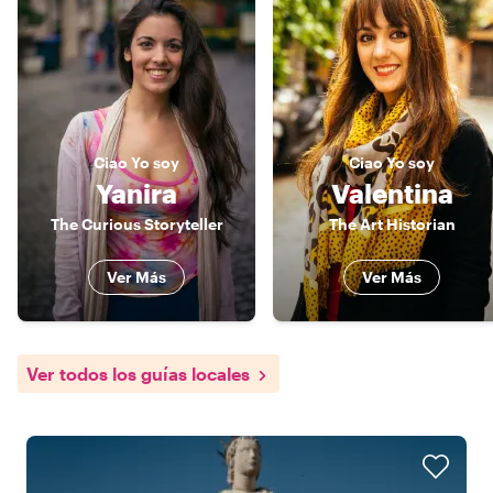
Ciao
Yo soy
Ciao
Yo soy
Yanira
Valentina
The Curious Storyteller
The Art Historian
Ver Más
Ver Más
Ver todos los guías locales