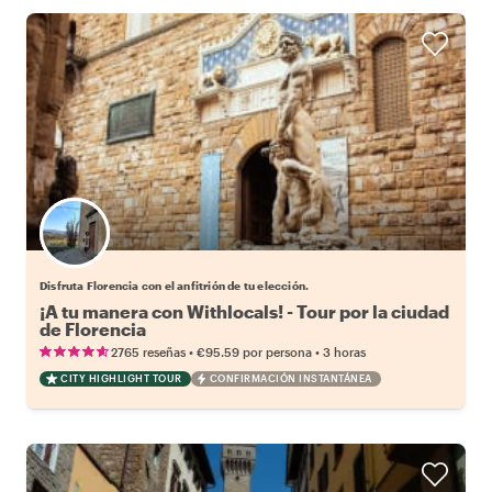
Elige tu local favorito
Disfruta Florencia con el anfitrión de tu elección.
¡A tu manera con Withlocals! - Tour por la ciudad
de Florencia
•
•
2765 reseñas
€95.59
por persona
3 horas
CITY HIGHLIGHT TOUR
CONFIRMACIÓN INSTANTÁNEA