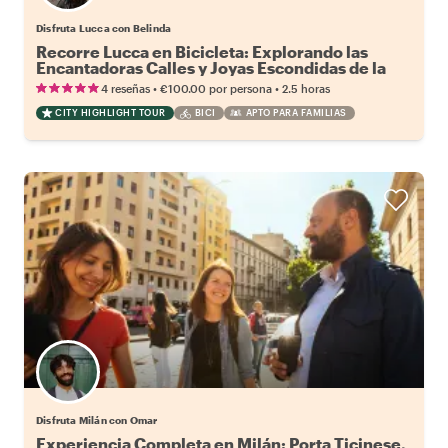
Disfruta Lucca con Belinda
Recorre Lucca en Bicicleta: Explorando las
Encantadoras Calles y Joyas Escondidas de la
Ciudad
•
•
4 reseñas
€100.00
por persona
2.5 horas
CITY HIGHLIGHT TOUR
BICI
APTO PARA FAMILIAS
Disfruta Milán con Omar
Experiencia Completa en Milán: Porta Ticinese,