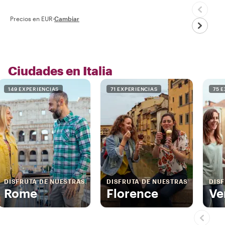
Precios en EUR
·
Cambiar
Ciudades en Italia
149 EXPERIENCIAS
71 EXPERIENCIAS
75 
DISFRUTA DE NUESTRAS
DISFRUTA DE NUESTRAS
DIS
Rome
Florence
Ve