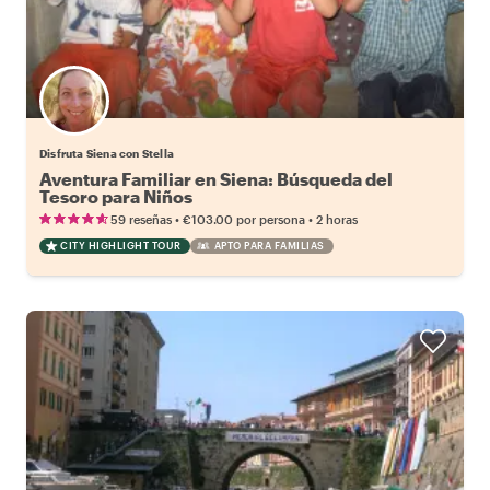
Disfruta Siena con Stella
Aventura Familiar en Siena: Búsqueda del
Tesoro para Niños
•
•
59 reseñas
€103.00
por persona
2 horas
CITY HIGHLIGHT TOUR
APTO PARA FAMILIAS