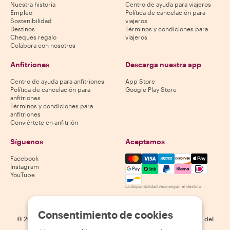
Nuestra historia
Centro de ayuda para viajeros
Empleo
Política de cancelación para
Sostenibilidad
viajeros
Destinos
Términos y condiciones para
Cheques regalo
viajeros
Colabora con nosotros
Anfitriones
Descarga nuestra app
Centro de ayuda para anfitriones
App Store
Política de cancelación para
Google Play Store
anfitriones
Términos y condiciones para
anfitriones
Conviértete en anfitrión
Síguenos
Aceptamos
Mastercard, Visa, Amex, Di
Facebook
Instagram
YouTube
La disponibilidad varía según el destino
Consentimiento de cookies
©
2026
Withlocals.com
|
Política de privacidad
|
Cookies
|
Mapa del
sitio