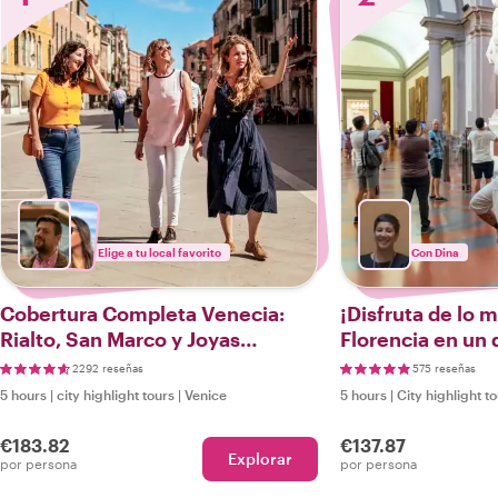
Elige a tu local favorito
Con Dina
Cobertura Completa Venecia:
¡Disfruta de lo 
Rialto, San Marco y Joyas
Florencia en un d
Escondidas
2292 reseñas
575 reseñas
5 hours
|
city highlight tours
|
Venice
5 hours
|
City highlight t
€183.82
€137.87
Explorar
por persona
por persona