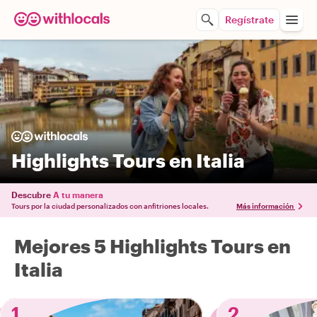
Regístrate
Highlights Tours en Italia
Descubre
A tu manera
Tours por la ciudad personalizados con anfitriones locales.
Más información
Mejores 5 Highlights Tours en
Italia
1
2