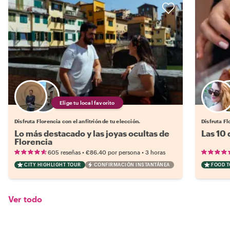
Elige tu local favorito
Disfruta Florencia con el anfitrión de tu elección.
Disfruta Fl
Lo más destacado y las joyas ocultas de
Las 10
Florencia
•
•
605 reseñas
€86.40
por persona
3 horas
CITY HIGHLIGHT TOUR
CONFIRMACIÓN INSTANTÁNEA
FOOD 
Ver todo