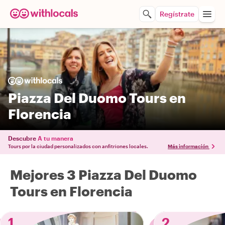
Regístrate
Piazza Del Duomo Tours en
Florencia
Descubre
A tu manera
Tours por la ciudad personalizados con anfitriones locales.
Más información
Mejores 3 Piazza Del Duomo
Tours en Florencia
1
2