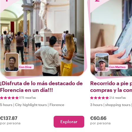
Con Dina
Con Matteo
¡Disfruta de lo más destacado de
Recorrido a pie p
Florencia en un día!!!
compras y la co
575 reseñas
214 reseñas
5 hours
|
City highlight tours
|
Florence
3 hours
|
shopping tours
€137.87
€60.66
Explorar
por persona
por persona