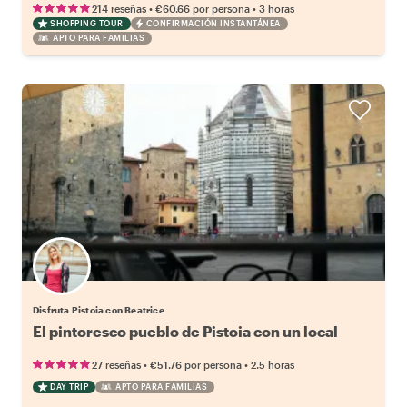
•
•
214 reseñas
€60.66
por persona
3 horas
SHOPPING TOUR
CONFIRMACIÓN INSTANTÁNEA
APTO PARA FAMILIAS
Disfruta Pistoia con Beatrice
El pintoresco pueblo de Pistoia con un local
•
•
27 reseñas
€51.76
por persona
2.5 horas
DAY TRIP
APTO PARA FAMILIAS