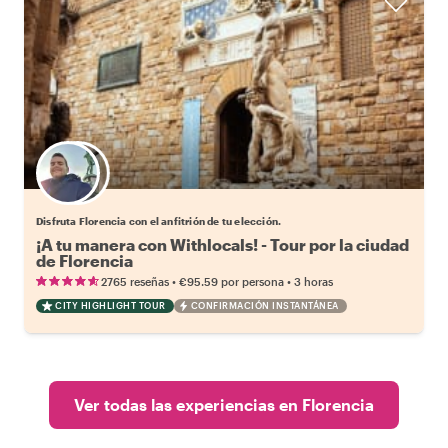
Elige tu local favorito
Disfruta Florencia con el anfitrión de tu elección.
¡A tu manera con Withlocals! - Tour por la ciudad
de Florencia
•
•
2765 reseñas
€95.59
por persona
3 horas
CITY HIGHLIGHT TOUR
CONFIRMACIÓN INSTANTÁNEA
Ver todas las experiencias en Florencia