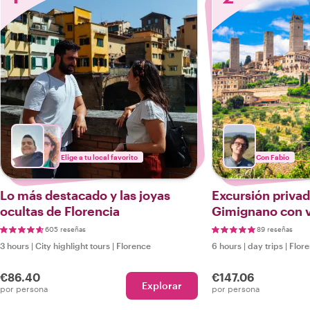
Elige a tu local favorito
Con Fabio
Lo más destacado y las joyas
Excursión privad
ocultas de Florencia
Gimignano con v
panorámicas
605 reseñas
89 reseñas
3 hours
|
City highlight tours
|
Florence
6 hours
|
day trips
|
Flor
€86.40
€147.06
Explorar
por persona
por persona