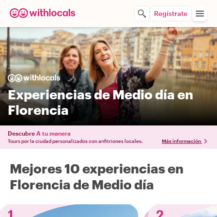
Regístrate
Experiencias de Medio día en
Florencia
Descubre
A tu manera
Tours por la ciudad personalizados con anfitriones locales.
Más información
Mejores 10 experiencias en
Florencia de Medio día
1
2