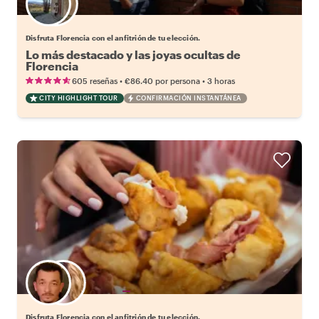
Elige tu local favorito
Disfruta Florencia con el anfitrión de tu elección.
Lo más destacado y las joyas ocultas de
Florencia
•
•
605 reseñas
€86.40
por persona
3 horas
CITY HIGHLIGHT TOUR
CONFIRMACIÓN INSTANTÁNEA
Elige tu local favorito
Disfruta Florencia con el anfitrión de tu elección.