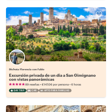
Disfruta Florencia con Fabio
Excursión privada de un día a San Gimignano
con vistas panorámicas
•
•
89 reseñas
€147.06
por persona
6 horas
DAY TRIP
CAR
APTO PARA FAMILIAS