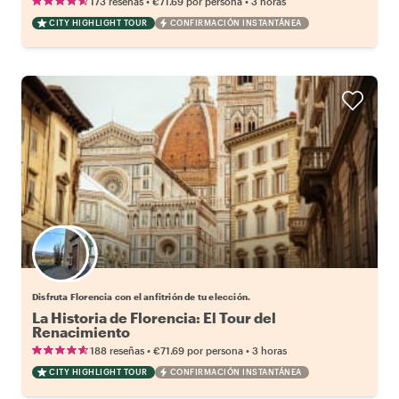
•
•
173 reseñas
€71.69
por persona
3 horas
CITY HIGHLIGHT TOUR
CONFIRMACIÓN INSTANTÁNEA
Elige tu local favorito
Disfruta Florencia con el anfitrión de tu elección.
La Historia de Florencia: El Tour del
Renacimiento
•
•
188 reseñas
€71.69
por persona
3 horas
CITY HIGHLIGHT TOUR
CONFIRMACIÓN INSTANTÁNEA