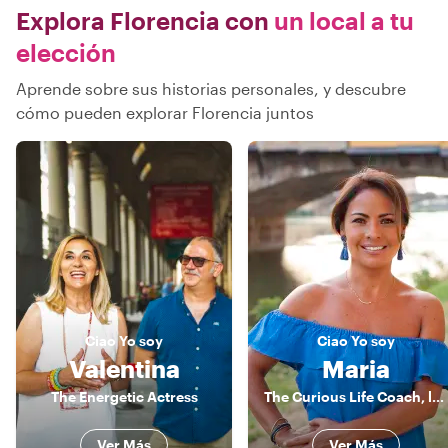
Explora Florencia con
un local a tu
elección
Aprende sobre sus historias personales, y descubre
cómo pueden explorar Florencia juntos
Ciao
Yo soy
Ciao
Yo soy
Valentina
Maria
The Energetic Actress
The Curious Life Coach, lover of FLORENCE’s BEAUTY!
Ver Más
Ver Más