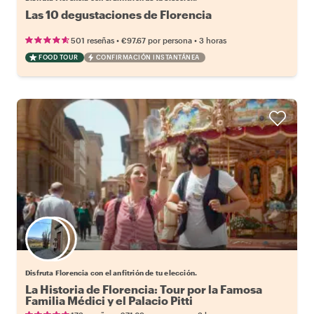
Las 10 degustaciones de Florencia
•
•
501 reseñas
€97.67
por persona
3 horas
FOOD TOUR
CONFIRMACIÓN INSTANTÁNEA
Elige tu local favorito
Disfruta Florencia con el anfitrión de tu elección.
La Historia de Florencia: Tour por la Famosa
Familia Médici y el Palacio Pitti