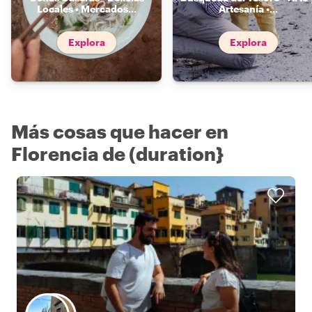
Locales • Mercados
...
Artesanía •
...
Explora
Explora
Más cosas que hacer en
Florencia de (duration}