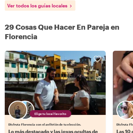
Ver todos los guías locales
29 Cosas Que Hacer En Pareja en
Florencia
Elige tu local favorito
Disfruta Florencia con el anfitrión de tu elección.
Disfruta Fl
Lo más destacado y las joyas ocultas de
Las 10