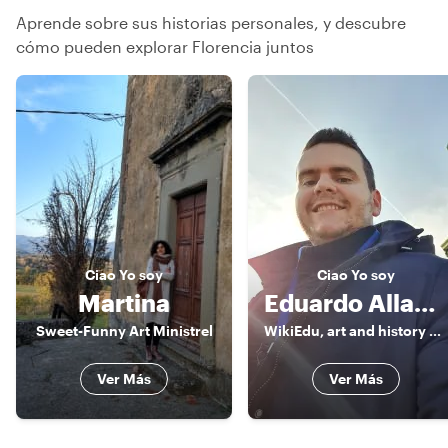
Aprende sobre sus historias personales, y descubre
cómo pueden explorar Florencia juntos
Ciao
Yo soy
Ciao
Yo soy
Martina
Eduardo Allan Addazi
Sweet-Funny Art Ministrel
WikiEdu, art and history expert
Ver Más
Ver Más