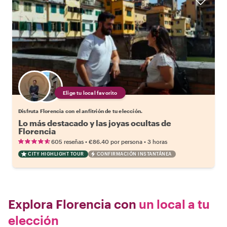
Elige tu local favorito
Disfruta Florencia con el anfitrión de tu elección.
Lo más destacado y las joyas ocultas de
Florencia
•
•
605 reseñas
€86.40
por persona
3 horas
CITY HIGHLIGHT TOUR
CONFIRMACIÓN INSTANTÁNEA
Explora Florencia con
un local a tu
elección