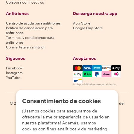
Colabora con nosotros
Anfitriones
Descarga nuestra app
Centro de ayuda para anfitriones
App Store
Política de cancelación para
Google Play Store
anfitriones
Términos y condiciones para
anfitriones
Conviértete en anfitrión
Síguenos
Aceptamos
Mastercard, Visa, Amex, Di
Facebook
Instagram
YouTube
La disponibilidad varía según el destino
Consentimiento de cookies
©
2026
Withlocals.com
|
Política de privacidad
|
Cookies
|
Mapa del
sitio
¡Usamos cookies para asegurarnos de
ofrecerte la mejor experiencia de usuario en
nuestra plataforma! Además, usamos
cookies con fines analíticos y de marketing.