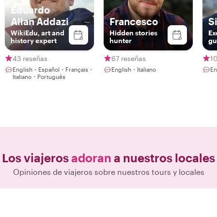
Eduardo
Allan Addazi
Francesco
S
WikiEdu, art and
Hidden stories
Ex
history expert
hunter
gu
43 reseñas
67 reseñas
1
English・Español・Français・
English・Italiano
En
Italiano・Português
Los viajeros
adoran
a nuestros locales
Opiniones de viajeros sobre nuestros tours y locales