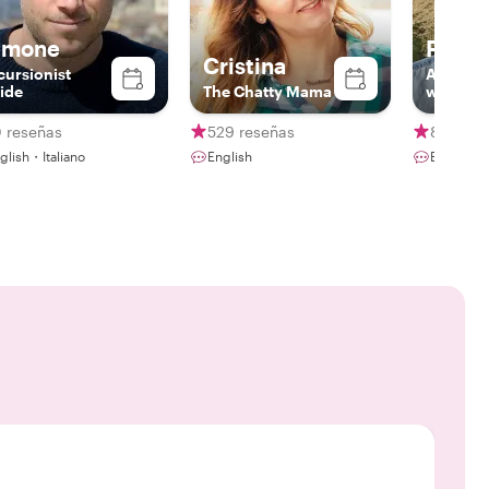
imone
Fabio
Cristina
cursionist
A storyt
ide
The Chatty Mama
wheels
0 reseñas
529 reseñas
89 rese
glish・Italiano
English
English・I