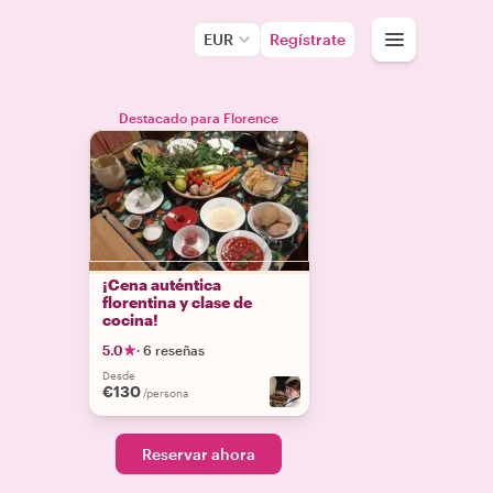
EUR
Regístrate
Destacado para Florence
¡Cena auténtica
florentina y clase de
cocina!
5.0
·
6 reseñas
Desde
€130
/persona
Reservar ahora