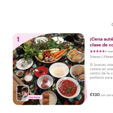
1
¡Cena auté
clase de c
6 rese
3 horas
|
|
Flore
Si buscas una
casera en una
centro de la c
perfecta para 
€130
por per
Con Irene