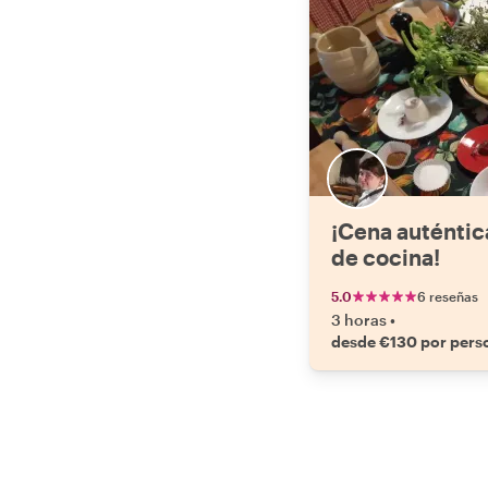
¡Cena auténtica
de cocina!
5.0
6 reseñas
3 horas
•
desde €130 por pers