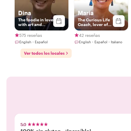
Dina
Maria
The foodie in love
The Curious Life
with art and
Coach, lover of
history!
FLORENCE’s
BEAUTY!
575 reseñas
42 reseñas
English・Español
English・Español・Italiano
Ver todos los locales
5.0