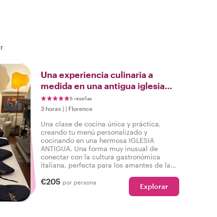
r
Una experiencia culinaria a
medida en una antigua iglesia
rural
6 reseñas
3 horas
|
|
Florence
Una clase de cocina única y práctica,
creando tu menú personalizado y
cocinando en una hermosa IGLESIA
ANTIGUA. Una forma muy inusual de
conectar con la cultura gastronómica
italiana, perfecta para los amantes de la
comida que buscan una experiencia
€205
auténtica con atención a la calidad y el
por persona
Explorar
detalle.