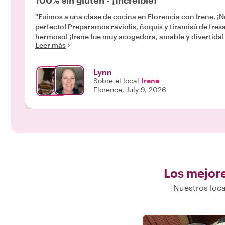
100% sin gluten - ¡Increíble!
"Fuimos a una clase de cocina en Florencia con Irene. 
perfecto! Preparamos raviolis, ñoquis y tiramisú de fres
hermoso! ¡Irene fue muy acogedora, amable y divertida! 
Leer más
Lynn
Sobre el local
Irene
Florence, July 9, 2026
Los mejore
Nuestros loca