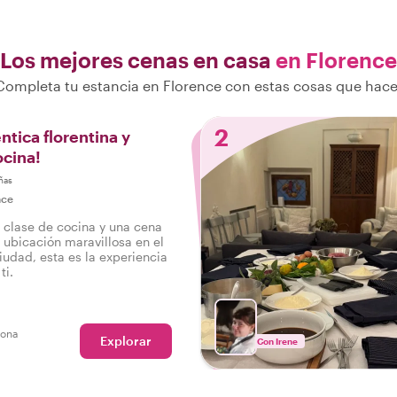
Los mejores cenas en casa
en Florence
Completa tu estancia en Florence con estas cosas que hace
2
ntica florentina y
ocina!
ñas
nce
 clase de cocina y una cena
 ubicación maravillosa en el
iudad, esta es la experiencia
ti.
sona
Explorar
Con Irene