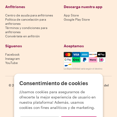
Anfitriones
Descarga nuestra app
Centro de ayuda para anfitriones
App Store
Política de cancelación para
Google Play Store
anfitriones
Términos y condiciones para
anfitriones
Conviértete en anfitrión
Síguenos
Aceptamos
Mastercard, Visa, Amex, Di
Facebook
Instagram
YouTube
La disponibilidad varía según el destino
Consentimiento de cookies
©
2026
Withlocals.com
|
Política de privacidad
|
Cookies
|
Mapa del
sitio
¡Usamos cookies para asegurarnos de
ofrecerte la mejor experiencia de usuario en
nuestra plataforma! Además, usamos
cookies con fines analíticos y de marketing.