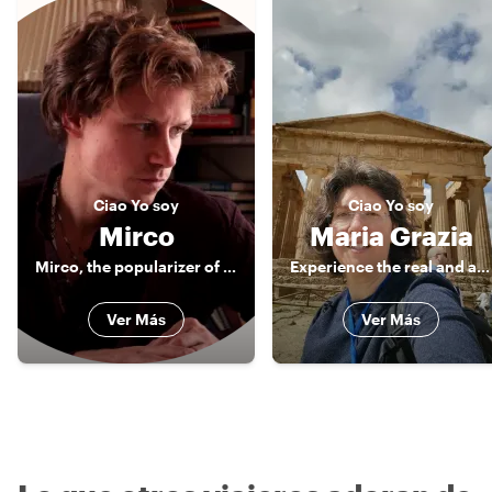
Ciao
Yo soy
Ciao
Yo soy
Mirco
Maria Grazia
Mirco, the popularizer of sicilianity
Experience the real and authentic Sicily
Ver Más
Ver Más