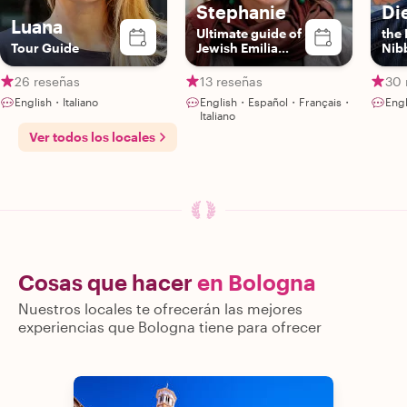
Stephanie
Di
Luana
Ultimate guide of
the 
Tour Guide
Jewish Emilia
Nib
Romagna (you
should learn
26 reseñas
13 reseñas
30 
about It!)
English・Italiano
English・Español・Français・
Eng
Italiano
Ver todos los locales
Cosas que hacer
en Bologna
Nuestros locales te ofrecerán las mejores
experiencias que Bologna tiene para ofrecer