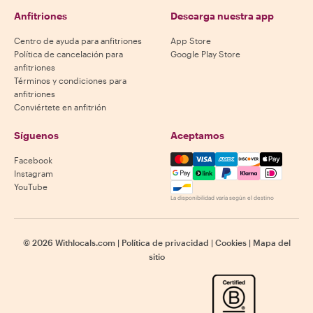
Anfitriones
Descarga nuestra app
Centro de ayuda para anfitriones
App Store
Política de cancelación para
Google Play Store
anfitriones
Términos y condiciones para
anfitriones
Conviértete en anfitrión
Síguenos
Aceptamos
Mastercard, Visa, Amex, Di
Facebook
Instagram
YouTube
La disponibilidad varía según el destino
©
2026
Withlocals.com
|
Política de privacidad
|
Cookies
|
Mapa del
sitio