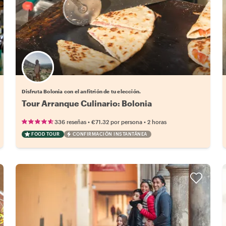
Elige tu local favorito
Disfruta Bolonia con el anfitrión de tu elección.
Tour Arranque Culinario: Bolonia
•
•
336 reseñas
€71.32
por persona
2 horas
FOOD TOUR
CONFIRMACIÓN INSTANTÁNEA