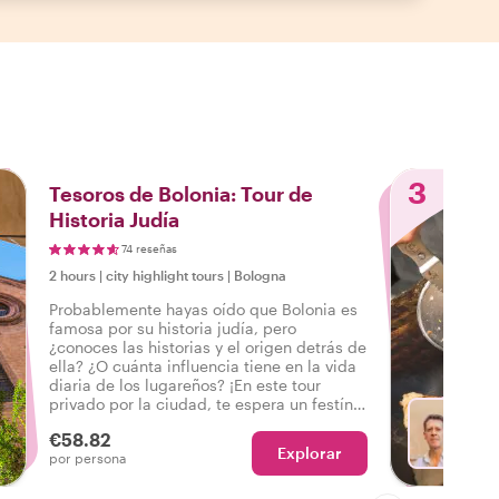
3
Tesoros de Bolonia: Tour de
Historia Judía
74 reseñas
2 hours
|
city highlight tours
|
Bologna
Probablemente hayas oído que Bolonia es
famosa por su historia judía, pero
¿conoces las historias y el origen detrás de
ella? ¿O cuánta influencia tiene en la vida
diaria de los lugareños? ¡En este tour
privado por la ciudad, te espera un festín
cultural!
€58.82
Explorar
El
por persona