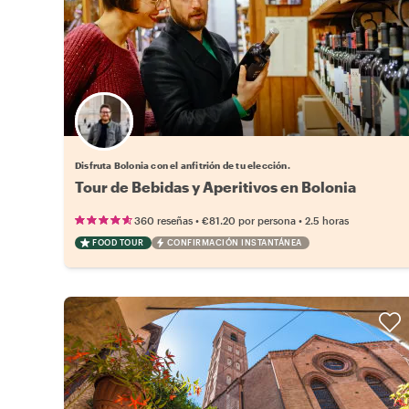
Elige tu local favorito
Disfruta Bolonia con el anfitrión de tu elección.
Tour de Bebidas y Aperitivos en Bolonia
•
•
360 reseñas
€81.20
por persona
2.5 horas
FOOD TOUR
CONFIRMACIÓN INSTANTÁNEA