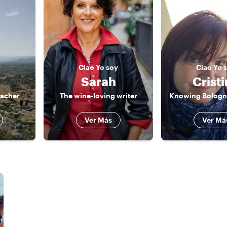
y
Ciao
Yo soy
Ciao
Yo 
Sarah
Crist
eacher
The wine-loving writer
Ver Más
Ver Má