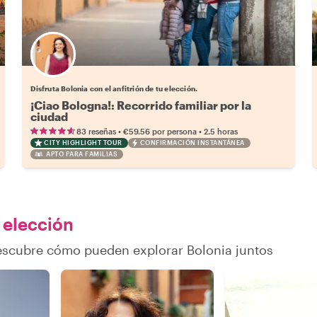
Elige tu local favorito
Disfruta Bolonia con el anfitrión de tu elección.
¡Ciao Bologna!: Recorrido familiar por la
ciudad
•
•
83 reseñas
€59.56
por persona
2.5 horas
CITY HIGHLIGHT TOUR
CONFIRMACIÓN INSTANTÁNEA
APTO PARA FAMILIAS
u elección
descubre cómo pueden explorar Bolonia juntos