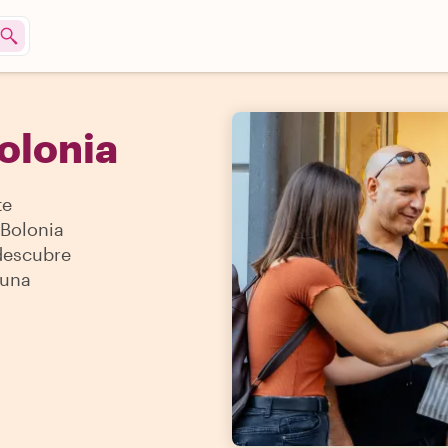
olonia
te
Bolonia
 descubre
 una