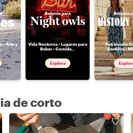
a
Bolonia para
Bolonia p
 • Arte y
Vida Nocturna • Lugares para
Patrimonio Cu
..
Beber • Comida
...
Castillos • Mi
Explora
Explor
ia de corto