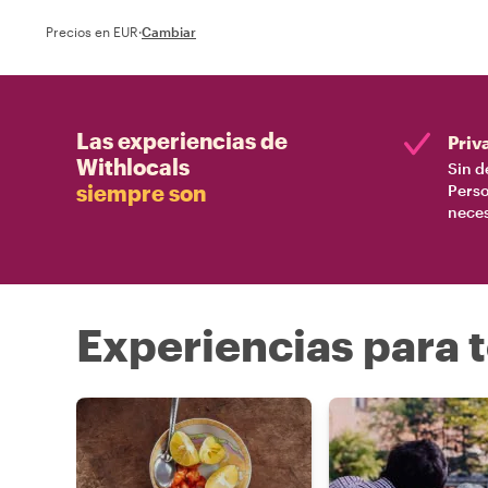
Precios en EUR
·
Cambiar
Las experiencias de
Priv
Withlocals
Sin d
siempre son
Perso
nece
Experiencias para t