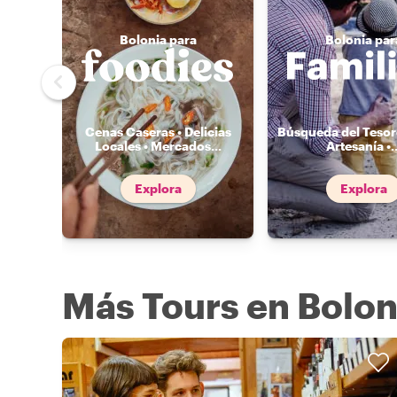
Bolonia para
Bolonia par
Cenas Caseras • Delicias
Búsqueda del Tesoro
Locales • Mercados
...
Artesanía •
.
Explora
Explora
Más Tours en Bolon