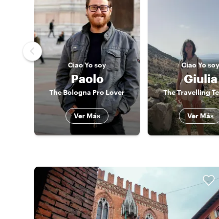
Ciao
Yo soy
Ciao
Yo so
Paolo
Giulia
The Bologna Pro Lover
The Travelling T
Ver Más
Ver Más