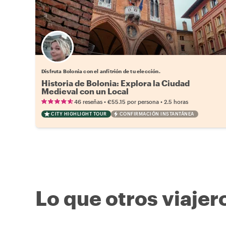
Elige tu local favorito
Disfruta Bolonia con el anfitrión de tu elección.
Historia de Bolonia: Explora la Ciudad
Medieval con un Local
•
•
46 reseñas
€55.15
por persona
2.5 horas
CITY HIGHLIGHT TOUR
CONFIRMACIÓN INSTANTÁNEA
Lo que otros viajer