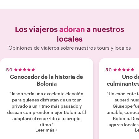
Los viajeros
adoran
a nuestros
locales
Opiniones de viajeros sobre nuestros tours y locales
5.0
5.0
Conocedor de la historia de
Uno de
Bolonia
culminantes
"Jason sería una excelente elección
"Un excelente 
para quienes disfrutan de un tour
superó nues
privado a un ritmo más pausado y
Giuseppe fue
desean comprender mejor Bolonia. Él
amable, conoce
adaptará el recorrido a tu propio
Bolonia. De
ritmo."
lugares locale
Leer más
L
habríamos enc
cuenta, mie