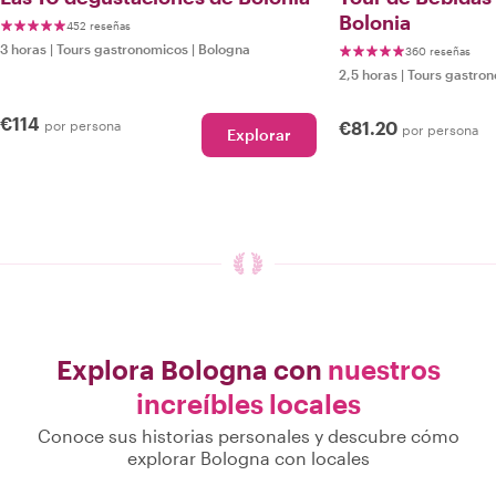
Bolonia
452 reseñas
3 horas
|
Tours gastronomicos
|
Bologna
360 reseñas
2,5 horas
|
Tours gastro
€114
por persona
€81.20
por persona
Explorar
Explora Bologna con
nuestros
increíbles locales
Conoce sus historias personales y descubre cómo
explorar Bologna con locales