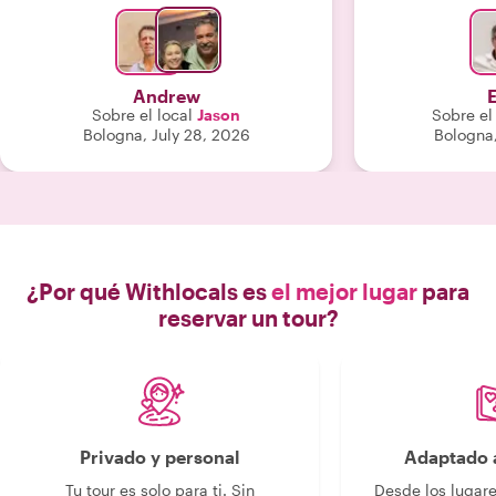
historias intere
¡Muy r
Andrew
E
Sobre el local
Jason
Sobre el
Bologna, July 28, 2026
Bologna
¿Por qué Withlocals es
el mejor lugar
para
reservar un tour?
Privado y personal
Adaptado a
Tu tour es solo para ti. Sin
Desde los lugar