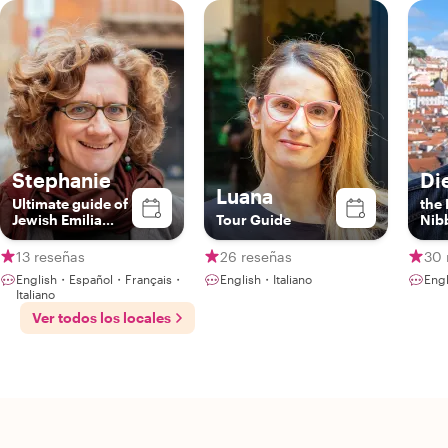
Stephanie
Di
Luana
Ultimate guide of
the 
Jewish Emilia
Tour Guide
Nib
Romagna (you
should learn
13 reseñas
26 reseñas
30 
about It!)
English・Español・Français・
English・Italiano
Eng
Italiano
Ver todos los locales