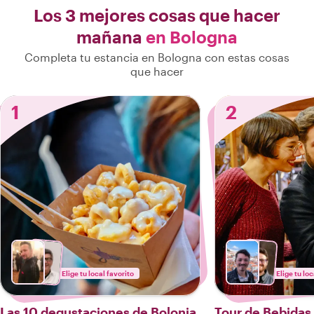
Los 3 mejores cosas que hacer
mañana
en Bologna
Completa tu estancia en Bologna con estas cosas
que hacer
1
2
Elige tu local favorito
Elige tu loc
Las 10 degustaciones de Bolonia
Tour de Bebidas 