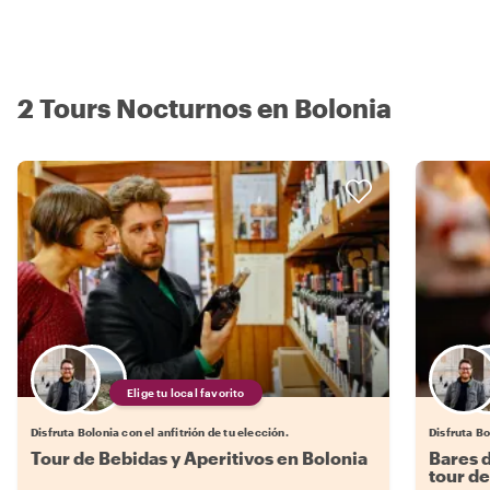
2 Tours Nocturnos en Bolonia
Elige tu local favorito
Disfruta Bolonia con el anfitrión de tu elección.
Disfruta Bo
Tour de Bebidas y Aperitivos en Bolonia
Bares d
tour d