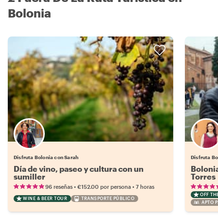
Bolonia
Disfruta Bolonia con Sarah
Disfruta B
Día de vino, paseo y cultura con un
Bolonia
sumiller
Torres
•
•
96 reseñas
€152.00
por persona
7 horas
OFF TH
WINE & BEER TOUR
TRANSPORTE PÚBLICO
APTO P