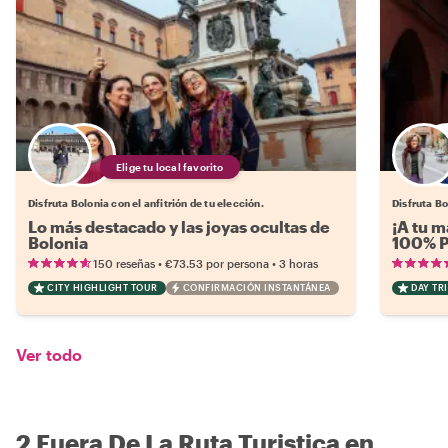
Elige tu local favorito
Disfruta Bolonia con el anfitrión de tu elección.
Disfruta Bo
Lo más destacado y las joyas ocultas de
¡A tu m
Bolonia
100% P
•
•
150 reseñas
€73.53
por persona
3 horas
CITY HIGHLIGHT TOUR
CONFIRMACIÓN INSTANTÁNEA
DAY TRI
Ver todo
2 Fuera De La Ruta Turistica en