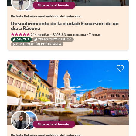
Elige tu local favorito
Disfruta Bolonia con el anfitrión de tu elección.
Descubrimiento de la ciudad: Excursión de un
día a Rávena
•
•
244 reseñas
€193.83
por persona
7 horas
DAY TRIP
TRANSPORTE PÚBLICO
CONFIRMACIÓN INSTANTÁNEA
Elige tu local favorito
Disfruta Bolonia con el anfitrión de tu elección.