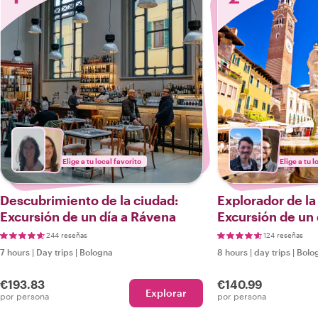
Elige a tu local favorito
Elige a tu l
Descubrimiento de la ciudad:
Explorador de la
Excursión de un día a Rávena
Excursión de un 
244 reseñas
124 reseñas
7 hours
|
Day trips
|
Bologna
8 hours
|
day trips
|
Bolo
€193.83
€140.99
Explorar
por persona
por persona