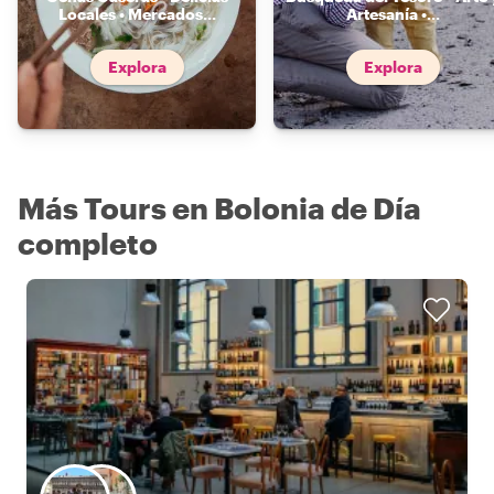
Locales • Mercados
...
Artesanía •
...
Explora
Explora
Más Tours en Bolonia de Día
completo