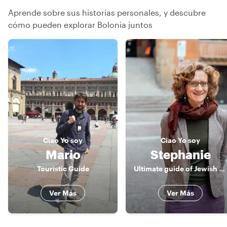
Aprende sobre sus historias personales, y descubre
cómo pueden explorar Bolonia juntos
Ciao
Yo soy
Ciao
Yo soy
Mario
Stephanie
Touristic Guide
Ultimate guide of Jewish Emilia Romagna (you should learn about It!)
Ver Más
Ver Más