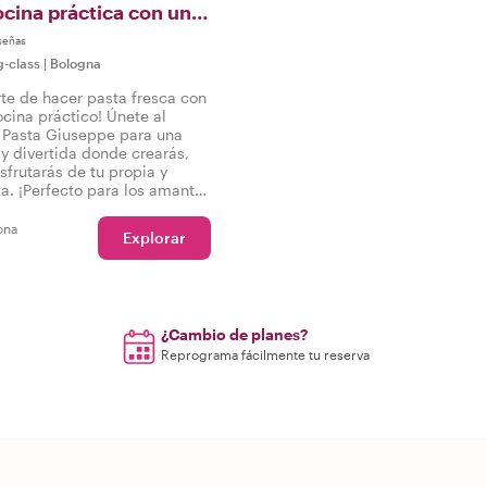
ocina práctica con un
 la pasta
señas
g-class
|
Bologna
rte de hacer pasta fresca con
ocina práctico! Únete al
 Pasta Giuseppe para una
 y divertida donde crearás,
sfrutarás de tu propia y
ta. ¡Perfecto para los amantes
que buscan sumergirse en la
na italiana!
ona
Explorar
¿Cambio de planes?
Reprograma fácilmente tu reserva