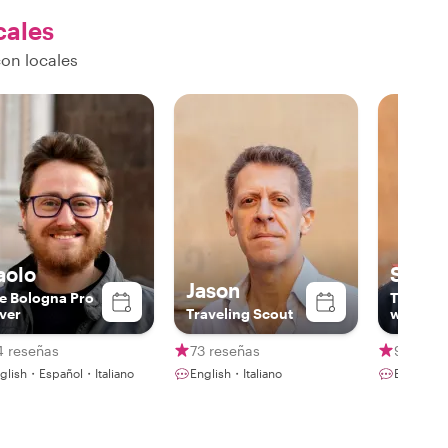
cales
on locales
aolo
Sarah
Jason
e Bologna Pro
The win
ver
Traveling Scout
writer
4 reseñas
73 reseñas
96 rese
glish・Español・Italiano
English・Italiano
English・I