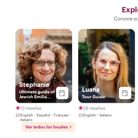
Expl
Conoce su
Stephanie
Luana
Ultimate guide of
Jewish Emilia
Tour Guide
Romagna (you
should learn
13 reseñas
26 reseñas
about It!)
English・Español・Français・
English・Italiano
Italiano
Ver todos los locales