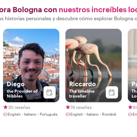
ora Bologna con
nuestros increíbles lo
s historias personales y descubre cómo explorar Bologna c
Diego
Riccardo
P
the Provider of
The timeline
Th
Nibbles
traveller
Lo
30 reseñas
74 reseñas
9
English・Italiano・Português
English・Italiano・Română
En