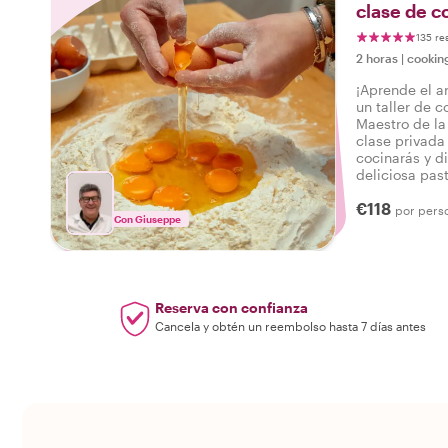
clase de c
maestro de
135 re
2 horas
|
cookin
¡Aprende el a
un taller de c
Maestro de la
clase privada
cocinarás y di
deliciosa pas
de la comida 
€118
auténtica coci
por pers
Con Giuseppe
Reserva con confianza
Cancela y obtén un reembolso hasta 7 días antes