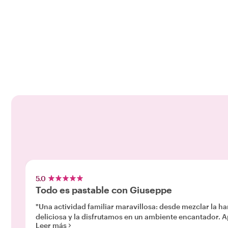
5.0
Todo es pastable con Giuseppe
"Una actividad familiar maravillosa: desde mezclar la hari
del
Leer más