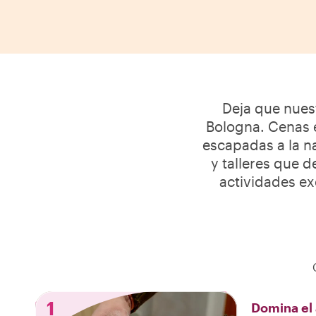
Deja que nuest
Bologna. Cenas e
escapadas a la na
y talleres que d
actividades exc
1
Domina el 