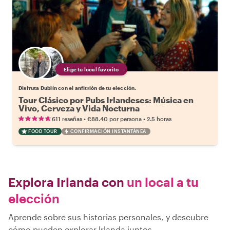
Elige tu local favorito
Disfruta Dublín con el anfitrión de tu elección.
Tour Clásico por Pubs Irlandeses: Música en
Vivo, Cerveza y Vida Nocturna
•
•
611 reseñas
€88.40
por persona
2.5 horas
FOOD TOUR
CONFIRMACIÓN INSTANTÁNEA
Explora Irlanda con
un local a tu
elección
Aprende sobre sus historias personales, y descubre
cómo pueden explorar Irlanda juntos