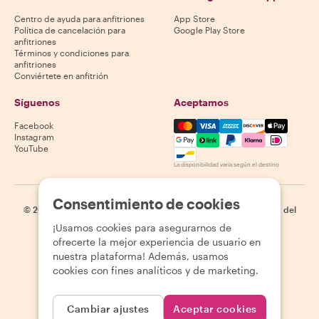
Centro de ayuda para anfitriones
App Store
Política de cancelación para
Google Play Store
anfitriones
Términos y condiciones para
anfitriones
Conviértete en anfitrión
Síguenos
Aceptamos
Mastercard, Visa, Amex, Di
Facebook
Instagram
YouTube
La disponibilidad varía según el destino
Consentimiento de cookies
©
2026
Withlocals.com
|
Política de privacidad
|
Cookies
|
Mapa del
sitio
¡Usamos cookies para asegurarnos de
ofrecerte la mejor experiencia de usuario en
nuestra plataforma! Además, usamos
cookies con fines analíticos y de marketing.
Cambiar ajustes
Aceptar cookies