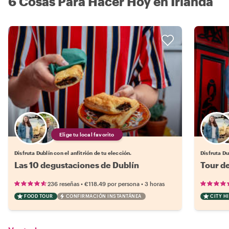
6 Cosas Para Hacer Hoy en Irlanda
Elige tu local favorito
Disfruta Dublín con el anfitrión de tu elección.
Disfruta Du
Las 10 degustaciones de Dublín
Tour d
•
•
236 reseñas
€118.49
por persona
3 horas
FOOD TOUR
CONFIRMACIÓN INSTANTÁNEA
CITY H