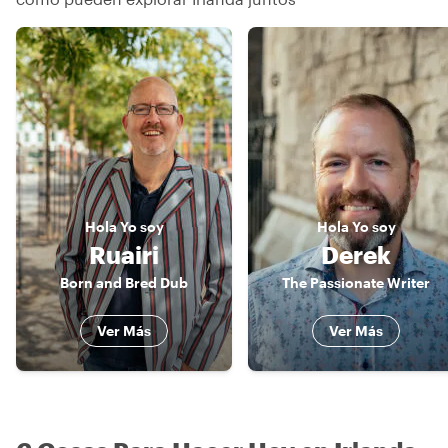
Hola
Yo soy
Hola
Yo soy
Ruairi
Derek
Born and Bred Dub
The Passionate Writer
Ver Más
Ver Más