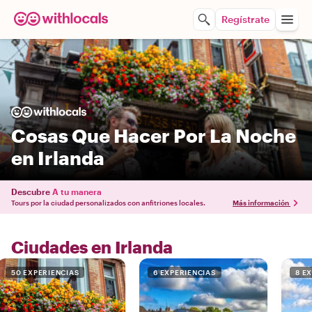
Regístrate
Cosas Que Hacer Por La Noche
en Irlanda
Descubre
A tu manera
Tours por la ciudad personalizados con anfitriones locales.
Más información
Ciudades en Irlanda
50 EXPERIENCIAS
6 EXPERIENCIAS
8 E